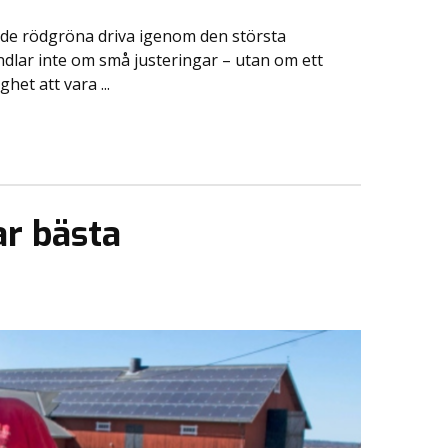
ill de rödgröna driva igenom den största
andlar inte om små justeringar – utan om ett
et att vara ...
ar bästa