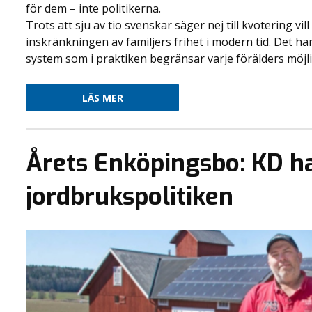
för dem – inte politikerna.
Trots att sju av tio svenskar säger nej till kvotering v
inskränkningen av familjers frihet i modern tid. Det h
system som i praktiken begränsar varje förälders möjligh
LÄS MER
Årets Enköpingsbo: KD h
jordbrukspolitiken