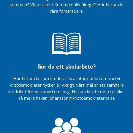
Kristdemokraterna
drömboende
kommun? Vilka sitter i Kommunfullmäktige? Här hittar du
är på
våra företrädare.
Dags för
Kryssa
naturgas –
Håkan
för miljöns
och
Barnvänligt,
företagens
äldrevänligt och
skull
företagarvänligt
Välkomna
Så vill
med på
Kristdemokraterna
framtidståget
utveckla Bor
Gör du ett skolarbete?
Centern!
Från
Dags för
femte
Här hittar du som studerar bra information om vad vi
naturgas –
till
kristdemokrater tycker är viktigt. Vårt mål är ett samhälle
för miljöns
fjärde
där frihet förenas med omsorg. Hittar du inte det du söker
och
plats
så mejla hakan.johansson@kristdemokraterna.se
företagens
skull