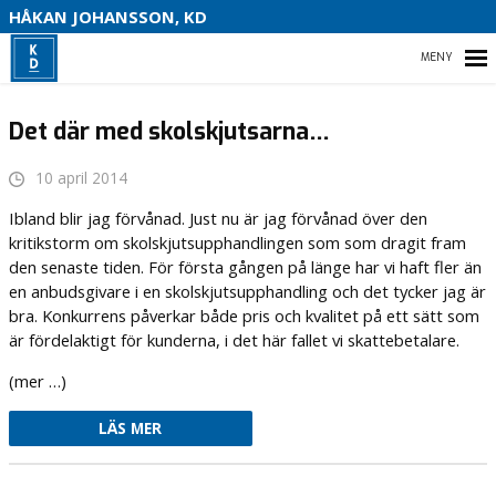
S
HÅKAN JOHANSSON, KD
HEM
Det där med skolskjutsarna…
10 april 2014
HEM
Ibland blir jag förvånad. Just nu är jag förvånad över den
kritikstorm om skolskjutsupphandlingen som som dragit fram
OM MIG
den senaste tiden. För första gången på länge har vi haft fler än
en anbudsgivare i en skolskjutsupphandling och det tycker jag är
VAL 2022
bra. Konkurrens påverkar både pris och kvalitet på ett sätt som
är fördelaktigt för kunderna, i det här fallet vi skattebetalare.
KONTAKTA MIG
(mer …)
LÄS MER