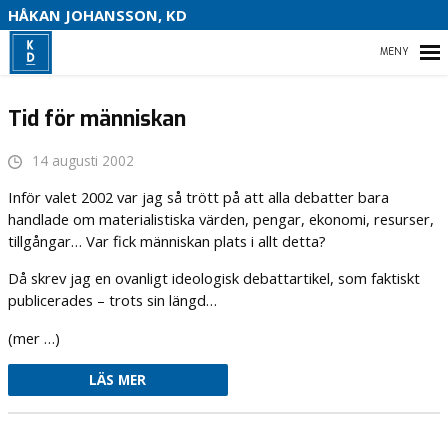
S
HÅKAN JOHANSSON, KD
HEM
Tid för människan
14 augusti 2002
HEM
Inför valet 2002 var jag så trött på att alla debatter bara
handlade om materialistiska värden, pengar, ekonomi, resurser,
OM MIG
tillgångar… Var fick människan plats i allt detta?
Då skrev jag en ovanligt ideologisk debattartikel, som faktiskt
VAL 2022
publicerades – trots sin längd…
KONTAKTA MIG
(mer …)
LÄS MER