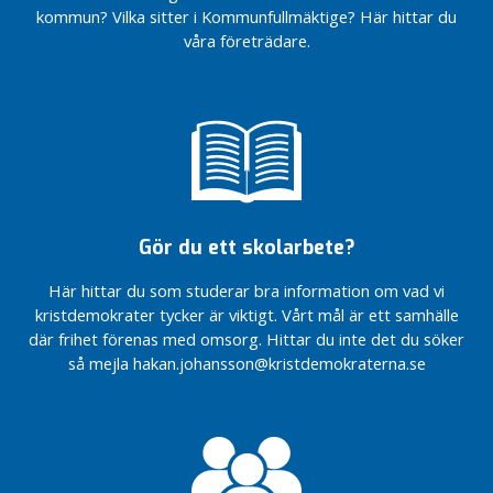
drömboende
kommun? Vilka sitter i Kommunfullmäktige? Här hittar du
är på
Dags för
våra företrädare.
Kryssa
naturgas –
Håkan
för miljöns
och
Barnvänligt,
företagens
äldrevänligt och
skull
företagarvänligt
Välkomna
Så vill
med på
Kristdemokraterna
framtidståget
utveckla Bor
Centern!
Gör du ett skolarbete?
Från
Dags för
femte
Här hittar du som studerar bra information om vad vi
naturgas –
till
kristdemokrater tycker är viktigt. Vårt mål är ett samhälle
för miljöns
fjärde
och
plats
där frihet förenas med omsorg. Hittar du inte det du söker
företagens
så mejla hakan.johansson@kristdemokraterna.se
skull