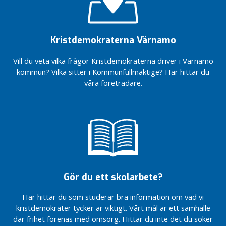
l
jag
Stoppa
o
hade
föreningsmomsen
sagt
g
nu!
om
g
Kristdemokraterna Värnamo
För en
jag
flexiblare
fått
Vill du veta vilka frågor Kristdemokraterna driver i Värnamo
läsårsindelning
ordet
kommun? Vilka sitter i Kommunfullmäktige? Här hittar du
Vindkraft
Fokus på
våra företrädare.
i
välfärden
medvind
För en
Fler
vald
möjligheter
statschef
till
Kristdemokraterna
drömboende
är på
Dags för
Kryssa
naturgas –
Håkan
för miljöns
Gör du ett skolarbete?
och
Barnvänligt,
företagens
äldrevänligt och
Här hittar du som studerar bra information om vad vi
skull
företagarvänligt
kristdemokrater tycker är viktigt. Vårt mål är ett samhälle
Välkomna
Så vill
där frihet förenas med omsorg. Hittar du inte det du söker