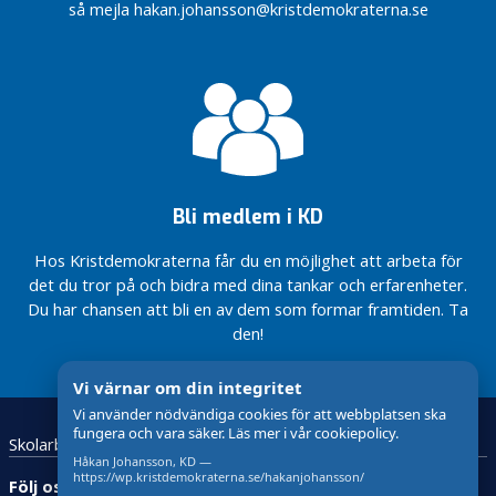
med på
Kristdemokraterna
så mejla hakan.johansson@kristdemokraterna.se
framtidståget
utveckla Bor
Centern!
Från
Dags för
femte
naturgas –
till
för miljöns
fjärde
och
plats
företagens
skull
Bli medlem i KD
Hos Kristdemokraterna får du en möjlighet att arbeta för
det du tror på och bidra med dina tankar och erfarenheter.
Du har chansen att bli en av dem som formar framtiden. Ta
den!
Vi värnar om din integritet
Vi använder nödvändiga cookies för att webbplatsen ska
fungera och vara säker. Läs mer i vår cookiepolicy.
Skolarbete
Kristdemokraterna Värnamo
Håkan Johansson, KD —
https://wp.kristdemokraterna.se/hakanjohansson/
Följ oss: