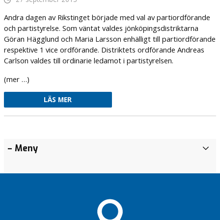
Andra dagen av Rikstinget började med val av partiordförande
och partistyrelse. Som väntat valdes jönköpingsdistriktarna
Göran Hägglund och Maria Larsson enhälligt till partiordförande
respektive 1 vice ordförande. Distriktets ordförande Andreas
Carlson valdes till ordinarie ledamot i partistyrelsen.
(mer …)
LÄS MER
Äntligen
Tro på
– Meny
A
familjecentral!
Värnamo
r
kommun
Vilka vi
k
Stefan?
ABC för
i
Värnamo
v
Föreningsmomsen
kommun
handlar om mer
B
än krångel
Vad