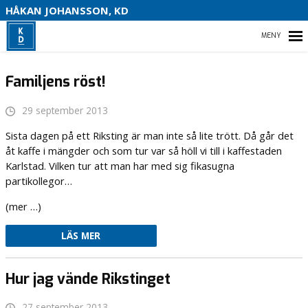
S
HÅKAN JOHANSSON, KD
HEM
Familjens röst!
29 september 2013
HEM
Sista dagen på ett Riksting är man inte så lite trött. Då går det
åt kaffe i mängder och som tur var så höll vi till i kaffestaden
OM MIG
Karlstad. Vilken tur att man har med sig fikasugna
partikollegor…
VAL 2022
(mer …)
KONTAKTA MIG
LÄS MER
Hur jag vände Rikstinget
27 september 2013