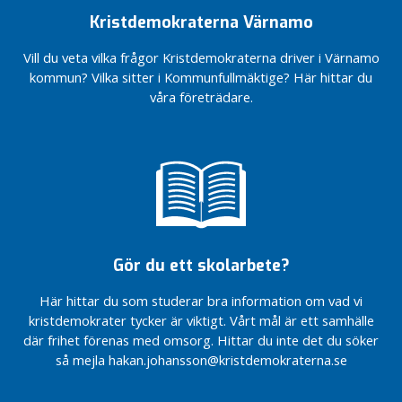
om
g
Kristdemokraterna Värnamo
För en
jag
flexiblare
fått
Vill du veta vilka frågor Kristdemokraterna driver i Värnamo
läsårsindelning
ordet
kommun? Vilka sitter i Kommunfullmäktige? Här hittar du
Vindkraft
Fokus på
våra företrädare.
i
välfärden
medvind
För en
Fler
vald
möjligheter
statschef
till
Kristdemokraterna
drömboende
är på
Dags för
Kryssa
naturgas –
Håkan
för miljöns
Gör du ett skolarbete?
och
Barnvänligt,
företagens
äldrevänligt och
Här hittar du som studerar bra information om vad vi
skull
företagarvänligt
kristdemokrater tycker är viktigt. Vårt mål är ett samhälle
Välkomna
Så vill
där frihet förenas med omsorg. Hittar du inte det du söker
med på
Kristdemokraterna
så mejla hakan.johansson@kristdemokraterna.se
framtidståget
utveckla Bor
Centern!
Från