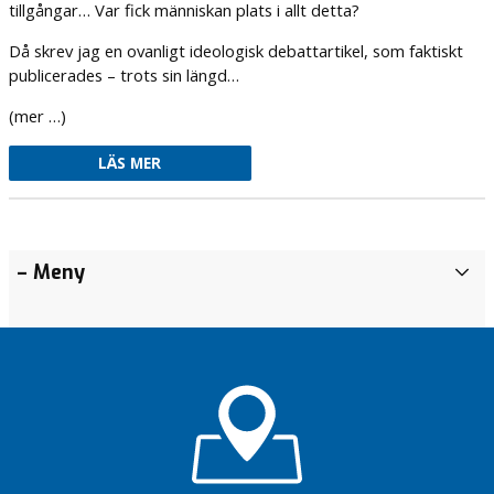
tillgångar… Var fick människan plats i allt detta?
Då skrev jag en ovanligt ideologisk debattartikel, som faktiskt
publicerades – trots sin längd…
(mer …)
LÄS MER
Äntligen
Tro på
– Meny
A
familjecentral!
Värnamo
r
kommun
Vilka vi
k
Stefan?
ABC för
i
Värnamo
v
Föreningsmomsen
kommun
handlar om mer
B
än krångel
Vad
l
jag
Stoppa
o
hade
föreningsmomsen
sagt
g
nu!