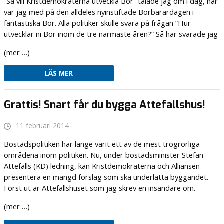
”Så vill Kristdemokraterna utveckla Bor” talade jag om i dag, när
var jag med på den alldeles nyinstiftade Borbärardagen i
fantastiska Bor. Alla politiker skulle svara på frågan ”Hur
utvecklar ni Bor inom de tre närmaste åren?” Så här svarade jag
(mer …)
LÄS MER
Grattis! Snart får du bygga Attefallshus!
11 februari 2014
Bostadspolitiken har länge varit ett av de mest trögrörliga
områdena inom politiken. Nu, under bostadsminister Stefan
Attefalls (KD) ledning, kan Kristdemokraterna och Alliansen
presentera en mängd förslag som ska underlätta byggandet.
Först ut är Attefallshuset som jag skrev en insändare om.
(mer …)