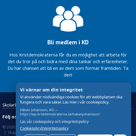
Dags för
femte
naturgas –
till
för miljöns
fjärde
och
plats
företagens
skull
Bli medlem i KD
Hos Kristdemokraterna får du en möjlighet att arbeta för
det du tror på och bidra med dina tankar och erfarenheter.
Du har chansen att bli en av dem som formar framtiden. Ta
den!
Vi värnar om din integritet
Vi använder nödvändiga cookies för att webbplatsen ska
fungera och vara säker. Läs mer i vår cookiepolicy.
Skolarbete
Kristdemokraterna Värnamo
Håkan Johansson, KD —
https://wp.kristdemokraterna.se/hakanjohansson/
Följ oss:
Läs vår cookiepolicy och integritetspolicy
© 2026 Kristdemokraterna
Om cookies
Cookiepolicy
Integritetspolicy
Skapad med
av wasabiweb