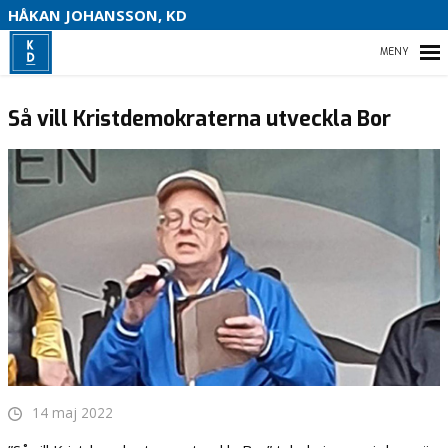
S
HÅKAN JOHANSSON, KD
HEM
Så vill Kristdemokraterna utveckla Bor
HEM
OM MIG
VAL 2022
KONTAKTA MIG
14 maj 2022