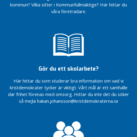
Kryssa
naturgas –
kommun? Vilka sitter i Kommunfullmäktige? Här hittar du
Håkan
för miljöns
våra företrädare.
och
Barnvänligt,
företagens
äldrevänligt och
skull
företagarvänligt
Välkomna
Så vill
med på
Kristdemokraterna
framtidståget
utveckla Bor
Centern!
Från
Dags för
femte
Gör du ett skolarbete?
naturgas –
till
för miljöns
fjärde
Här hittar du som studerar bra information om vad vi
och
plats
kristdemokrater tycker är viktigt. Vårt mål är ett samhälle
företagens
där frihet förenas med omsorg. Hittar du inte det du söker
skull
så mejla hakan.johansson@kristdemokraterna.se