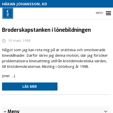
S
HÅKAN JOHANSSON, KD
HEM
Broderskapstanken i lönebildningen
10 mars 1998
HEM
Något som jag kan reta mig på är orättvisa och omotiverade
löneskillnader. Därför skrev jag denna motion, där jag försöker
OM MIG
problematisera lönesättning utifrån kristdemokratiska värden,
till Kristdemokraternas Riksting i Göteborg år 1998.
VAL 2022
(mer …)
KONTAKTA MIG
LÄS MER
Äntligen
Tro på
– Meny
A