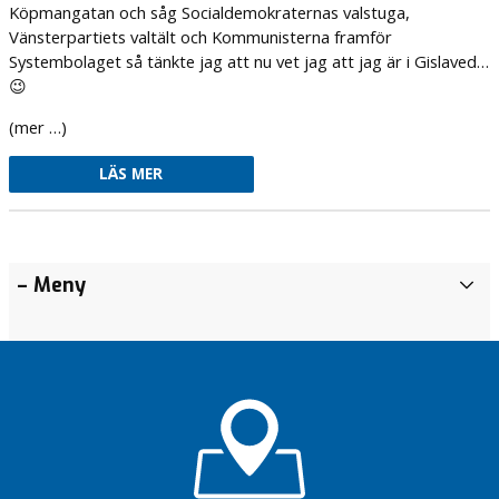
Köpmangatan och såg Socialdemokraternas valstuga,
Vänsterpartiets valtält och Kommunisterna framför
Systembolaget så tänkte jag att nu vet jag att jag är i Gislaved…
😉
(mer …)
LÄS MER
Äntligen
Tro på
– Meny
A
familjecentral!
Värnamo
r
kommun
Vilka vi
k
Stefan?
ABC för
i
Värnamo
v
Föreningsmomsen
kommun
handlar om mer
B
än krångel
Vad
l
jag
Stoppa
o
hade
föreningsmomsen
sagt