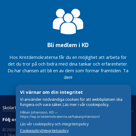
Från
Dags för
femte
naturgas –
till
för miljöns
fjärde
och
plats
företagens
skull
Bli medlem i KD
Hos Kristdemokraterna får du en möjlighet att arbeta för
det du tror på och bidra med dina tankar och erfarenheter.
Du har chansen att bli en av dem som formar framtiden. Ta
den!
Vi värnar om din integritet
Vi använder nödvändiga cookies för att webbplatsen ska
fungera och vara säker. Läs mer i vår cookiepolicy.
Skolarbete
Kristdemokraterna Värnamo
Håkan Johansson, KD —
https://wp.kristdemokraterna.se/hakanjohansson/
Följ oss:
Läs vår cookiepolicy och integritetspolicy
© 2026 Kristdemokraterna
Om cookies
Cookiepolicy
Integritetspolicy
Skapad med
av wasabiweb