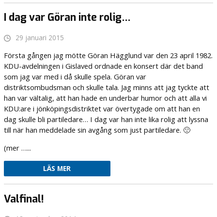
I dag var Göran inte rolig…
29 januari 2015
Första gången jag mötte Göran Hägglund var den 23 april 1982.
KDU-avdelningen i Gislaved ordnade en konsert där det band
som jag var med i då skulle spela. Göran var
distriktsombudsman och skulle tala. Jag minns att jag tyckte att
han var vältalig, att han hade en underbar humor och att alla vi
KDU:are i jönköpingsdistriktet var övertygade om att han en
dag skulle bli partiledare… I dag var han inte lika rolig att lyssna
till när han meddelade sin avgång som just partiledare. 🙁
(mer …...
LÄS MER
Valfinal!