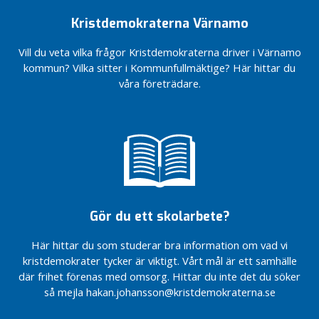
g
nu!
om
g
Kristdemokraterna Värnamo
För en
jag
flexiblare
fått
Vill du veta vilka frågor Kristdemokraterna driver i Värnamo
läsårsindelning
ordet
kommun? Vilka sitter i Kommunfullmäktige? Här hittar du
Vindkraft
Fokus på
våra företrädare.
i
välfärden
medvind
För en
Fler
vald
möjligheter
statschef
till
Kristdemokraterna
drömboende
är på
Dags för
Kryssa
naturgas –
Håkan
för miljöns
Gör du ett skolarbete?
och
Barnvänligt,
företagens
äldrevänligt och
Här hittar du som studerar bra information om vad vi
skull
företagarvänligt
kristdemokrater tycker är viktigt. Vårt mål är ett samhälle
Välkomna
Så vill
där frihet förenas med omsorg. Hittar du inte det du söker
med på
Kristdemokraterna
så mejla hakan.johansson@kristdemokraterna.se
framtidståget
utveckla Bor
Centern!