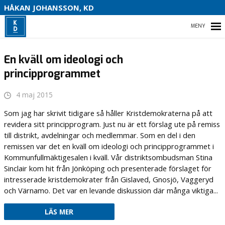
S
HÅKAN JOHANSSON, KD
HEM
En kväll om ideologi och
principprogrammet
HEM
4 maj 2015
Som jag har skrivit tidigare så håller Kristdemokraterna på att
OM MIG
revidera sitt principprogram. Just nu är ett förslag ute på remiss
till distrikt, avdelningar och medlemmar. Som en del i den
VAL 2022
remissen var det en kväll om ideologi och principprogrammet i
Kommunfullmäktigesalen i kväll. Vår distriktsombudsman Stina
KONTAKTA MIG
Sinclair kom hit från Jönköping och presenterade förslaget för
intresserade kristdemokrater från Gislaved, Gnosjö, Vaggeryd
och Värnamo. Det var en levande diskussion där många viktiga...
LÄS MER