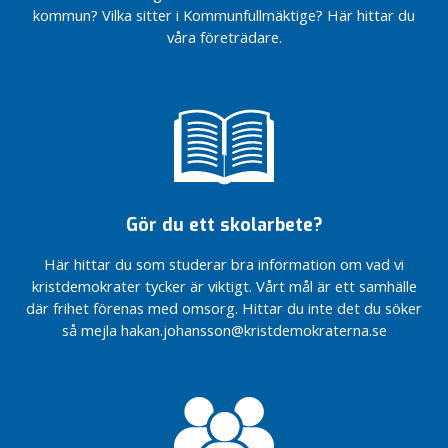
är på
kommun? Vilka sitter i Kommunfullmäktige? Här hittar du
Dags för
Kryssa
naturgas –
våra företrädare.
Håkan
för miljöns
och
Barnvänligt,
företagens
äldrevänligt och
skull
företagarvänligt
Välkomna
Så vill
med på
Kristdemokraterna
framtidståget
utveckla Bor
Centern!
Från
Gör du ett skolarbete?
Dags för
femte
naturgas –
till
Här hittar du som studerar bra information om vad vi
för miljöns
fjärde
kristdemokrater tycker är viktigt. Vårt mål är ett samhälle
och
plats
där frihet förenas med omsorg. Hittar du inte det du söker
företagens
så mejla hakan.johansson@kristdemokraterna.se
skull