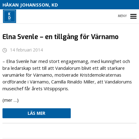
S
HÅKAN JOHANSSON, KD
HEM
Elna Svenle – en tillgång för Värnamo
14 februari 2014
HEM
– Elna Svenle har med stort engagemang, med kunnighet och
bra ledarskap sett till att Vandalorum blivit ett allt starkare
OM MIG
varumärke för Värnamo, motiverade Kristdemokraternas
ordförande i Värnamo, Camilla Rinaldo Miller, att Vandalorums
VAL 2022
museichef får årets Vitsippspris.
(mer …)
KONTAKTA MIG
LÄS MER