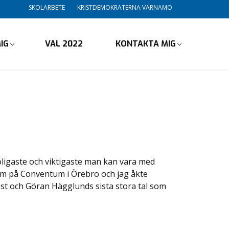
SKOLARBETE
KRISTDEMOKRATERNA VÄRNAMO
IG
VAL 2022
KONTAKTA MIG
oligaste och viktigaste man kan vara med
rum på Conventum i Örebro och jag åkte
est och Göran Hägglunds sista stora tal som