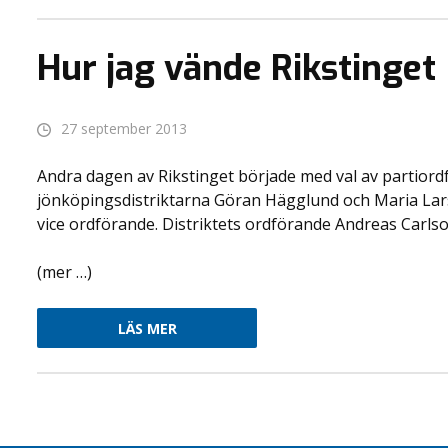
Hur jag vände Rikstinget
27 september 2013
Andra dagen av Rikstinget började med val av partiord
jönköpingsdistriktarna Göran Hägglund och Maria Larss
vice ordförande. Distriktets ordförande Andreas Carlson 
(mer …)
LÄS MER