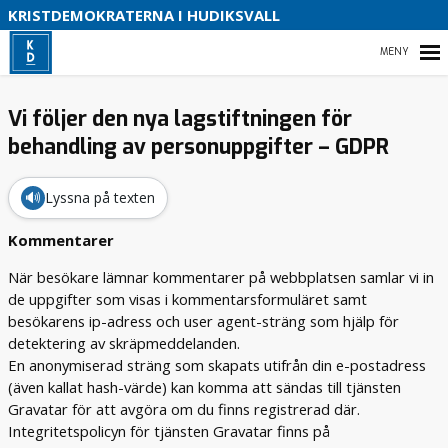
S
KRISTDEMOKRATERNA I HUDIKSVALL
B
HEM
Vi följer den nya lagstiftningen för
behandling av personuppgifter – GDPR
VAD VI STÅR FÖR!
🔊
Lyssna på texten
VÅR PARTIAVDELNING
Kommentarer
När besökare lämnar kommentarer på webbplatsen samlar vi in
VAD VILL VI I VÅR KOMMUN
de uppgifter som visas i kommentarsformuläret samt
besökarens ip-adress och user agent-sträng som hjälp för
detektering av skräpmeddelanden.
En anonymiserad sträng som skapats utifrån din e-postadress
(även kallat hash-värde) kan komma att sändas till tjänsten
Gravatar för att avgöra om du finns registrerad där.
Integritetspolicyn för tjänsten Gravatar finns på