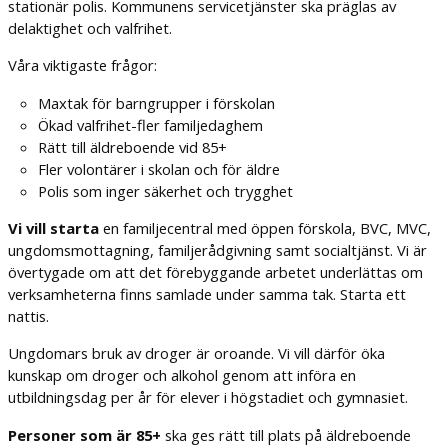
stationär polis. Kommunens servicetjänster ska präglas av
delaktighet och valfrihet.
Våra viktigaste frågor:
Maxtak för barngrupper i förskolan
Ökad valfrihet-fler familjedaghem
Rätt till äldreboende vid 85+
Fler volontärer i skolan och för äldre
Polis som inger säkerhet och trygghet
Vi vill starta
en familjecentral med öppen förskola, BVC, MVC,
ungdomsmottagning, familjerådgivning samt socialtjänst. Vi är
övertygade om att det förebyggande arbetet underlättas om
verksamheterna finns samlade under samma tak. Starta ett
nattis.
Ungdomars bruk av droger är oroande. Vi vill därför öka
kunskap om droger och alkohol genom att införa en
utbildningsdag per år för elever i högstadiet och gymnasiet.
Personer som är 85+
ska ges rätt till plats på äldreboende