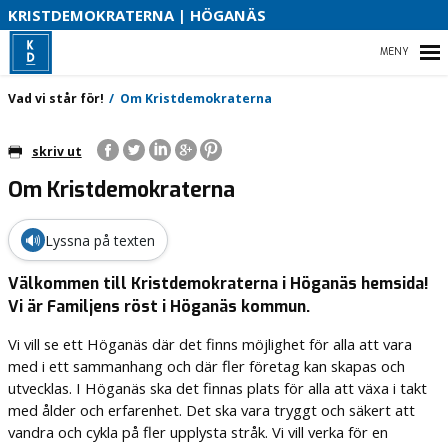
S
KRISTDEMOKRATERNA | HÖGANÄS
B
HEM
Vad vi står för!
Om Kristdemokraterna
O
skriv ut
Om Kristdemokraterna
VAD VI STÅR FÖR!
VÅR PARTIAVDELNING
🔊
Lyssna på texten
VAD VILL VI I VÅR KOMMUN
Välkommen till Kristdemokraterna i Höganäs hemsida!
Vi är Familjens röst i Höganäs kommun.
Vi vill se ett Höganäs där det finns möjlighet för alla att vara
med i ett sammanhang och där fler företag kan skapas och
utvecklas. I Höganäs ska det finnas plats för alla att växa i takt
med ålder och erfarenhet. Det ska vara tryggt och säkert att
vandra och cykla på fler upplysta stråk. Vi vill verka för en