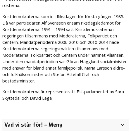
rösterna.
Kristdemokraterna kom in i Riksdagen för första gången 1985.
Då var partiledaren Alf Svensson ensam riksdagsledamot för
Kristdemokraterna. 1991 – 1994 satt Kristdemokraterna i
regeringen tillsammans med Moderaterna, Folkpartiet och
Centern. Mandatperioderna 2006-2010 och 2010-2014 hade
Kristdemokraterna regeringsmakten tillsammans med
Moderaterna, Folkpartiet och Centern under namnet Alliansen.
Under den mandatperiodien var Göran Hägglund socialminister
med ansvar för bland annat familjepolitik. Maria Larsson äldre-
och folkhälsominister och Stefan Attefall Civil- och
bostadsminister.
Kristdemokraterna är representerat i EU-parlamentet av Sara
Skyttedal och David Lega.
Vad vi står för!
– Meny
O