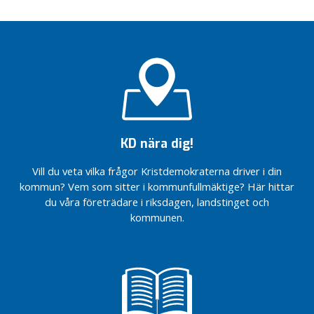
m
K
r
i
s
t
d
e
m
o
KD nära dig!
k
r
Vill du veta vilka frågor Kristdemokraterna driver i din
a
kommun? Vem som sitter i kommunfullmäktige? Här hittar
t
du våra företrädare i riksdagen, landstinget och
e
kommunen.
r
n
a
V
å