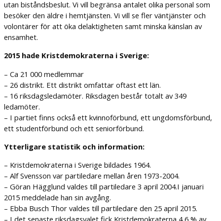
utan biståndsbeslut. Vi vill begränsa antalet olika personal som
besöker den äldre i hemtjänsten. Vi vill se fler väntjänster och
volontärer för att öka delaktigheten samt minska känslan av
ensamhet.
2015 hade Kristdemokraterna i Sverige:
– Ca 21 000 medlemmar
– 26 distrikt. Ett distrikt omfattar oftast ett län.
– 16 riksdagsledamöter. Riksdagen består totalt av 349
ledamöter.
– I partiet finns också ett kvinnoförbund, ett ungdomsförbund,
ett studentförbund och ett seniorförbund.
Ytterligare statistik och information:
– Kristdemokraterna i Sverige bildades 1964.
– Alf Svensson var partiledare mellan åren 1973-2004.
– Göran Hägglund valdes till partiledare 3 april 2004.I januari
2015 meddelade han sin avgång.
– Ebba Busch Thor valdes till partiledare den 25 april 2015.
– I det senaste riksdagsvalet fick Kristdemokraterna 4,6 % av