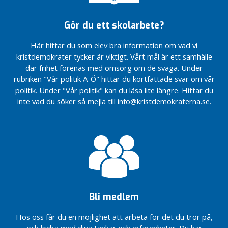
r
p
Gör du ett skolarbete?
o
l
Här hittar du som elev bra information om vad vi
i
kristdemokrater tycker är viktigt. Vårt mål är ett samhälle
t
där frihet förenas med omsorg om de svaga. Under
i
rubriken "Vår politik A-Ö" hittar du kortfattade svar om vår
k
politik. Under "Vår politik" kan du läsa lite längre. Hittar du
i
inte vad du söker så mejla till info@kristdemokraterna.se.
k
o
m
m
u
n
e
n
Bli medlem
V
å
Hos oss får du en möjlighet att arbeta för det du tror på,
r
och bidra med dina tankar och erfarenheter. Du har