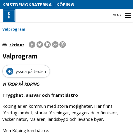
V
KRISTDEMOKRATERNA | KÖPING
V
K
K
HEM
Valprogram
B
skriv ut
B
Valprogram
VALPROGRAM
VÅR VALSEDEL
🔊
Lyssna på texten
VÅR PARTIAVDELNING
VI TROR PÅ KÖPING
Trygghet, ansvar och framtidstro
KOMMUNALRÅDET
Köping är en kommun med stora möjligheter. Här finns
företagsamhet, starka föreningar, engagerade människor,
vacker natur, Mälaren, landsbygd och levande byar.
Men Köping kan bättre.