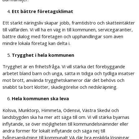
Ett bättre företagsklimat
Ett starkt näringsliv skapar jobb, framtidstro och skatteintäkter
till välfärden. Vi vill ha en väg in till kommunen, servicegarantier,
bättre dialog med företagen och upphandlingar som även
mindre lokala företag kan delta i.
Trygghet i hela kommunen
Trygghet är en frihetsfråga. Vi vill stärka det förebyggande
arbetet bland barn och unga, sätta in tidiga och tydliga insatser
mot brott, använda trygghetskameror där det behövs och
snabbt ta bort klotter, skadegörelse och nedskräpning.
Hela kommunen ska leva
Kolsva, Munktorp, Himmeta, Odensvi, Västra Skedvi och
landsbygden ska ha mer att säga till om. Vi vill stärka byarnas
inflytande, se över möjligheten till kommundelsnämnder eller
andra former för lokalt inflytande och säga nej till
tvångsanslutning till kommunalt VA där bra enskilda lösningar