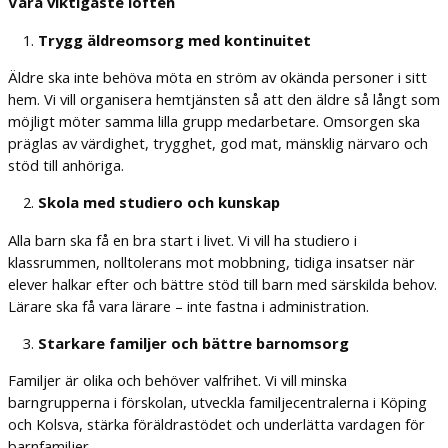
Våra viktigaste löften
Trygg äldreomsorg med kontinuitet
Äldre ska inte behöva möta en ström av okända personer i sitt
hem. Vi vill organisera hemtjänsten så att den äldre så långt som
möjligt möter samma lilla grupp medarbetare. Omsorgen ska
präglas av värdighet, trygghet, god mat, mänsklig närvaro och
stöd till anhöriga.
Skola med studiero och kunskap
Alla barn ska få en bra start i livet. Vi vill ha studiero i
klassrummen, nolltolerans mot mobbning, tidiga insatser när
elever halkar efter och bättre stöd till barn med särskilda behov.
Lärare ska få vara lärare – inte fastna i administration.
Starkare familjer och bättre barnomsorg
Familjer är olika och behöver valfrihet. Vi vill minska
barngrupperna i förskolan, utveckla familjecentralerna i Köping
och Kolsva, stärka föräldrastödet och underlätta vardagen för
barnfamiljer.