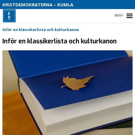
KRISTDEMOKRATERNA – KUMLA
HEM
Inför en klassikerlista och kulturkanon
Inför en klassikerlista och kulturkanon
VÅR VISION FÖR KUMLA
VÅR POLITIK I KUMLA
VÅR PARTIAVDELNING
BLI MEDLEM