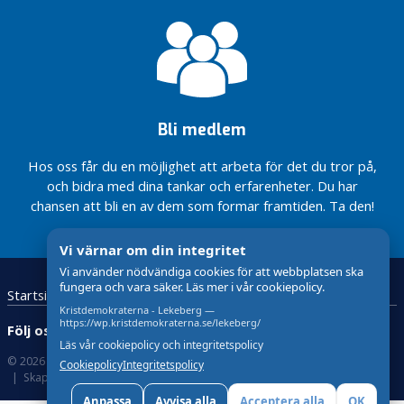
g
Det
ska
löna
sig
att
Bli medlem
arbeta
!
Hos oss får du en möjlighet att arbeta för det du tror på,
Brinner
och bidra med dina tankar och erfarenheter. Du har
du för
chansen att bli en av dem som formar framtiden. Ta den!
samma
frågor
Vi värnar om din integritet
som
jag?
Vi använder nödvändiga cookies för att webbplatsen ska
fungera och vara säker. Läs mer i vår cookiepolicy.
Startsida
Kristdemokraterna
Kontakta oss
Bättre
Kristdemokraterna - Lekeberg —
för
https://wp.kristdemokraterna.se/lekeberg/
Följ oss:
barn
Läs vår cookiepolicy och integritetspolicy
och
© 2026 Kristdemokraterna
Om Cookies
Cookiepolicy
Integritetspolicy
familjer
Skapad med
av wasabiweb
Anpassa
Avvisa alla
Acceptera alla
OK