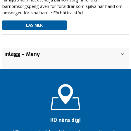
barnomsorgspeng även för föräldrar som själva har hand om
omsorgen för sina barn. • Förbättra stöd...
LÄS MER
Det
Det
Det
inlägg
– Meny
f
ska
ska
ska
a
löna
löna
löna
m
sig
sig
sig
i
att
att
att
l
arbeta
arbeta
arbeta
j
!
!
!
e
Brinner
Brinner
r
du för
du för
samma
samma
I
frågor
frågor
K
som
som
KD nära dig!
o
jag?
jag?
m