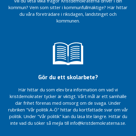
Vill du veta vilka frågor Kristdemokraterna driver i din
Bättre
m
kommun? Vem som sitter i kommunfullmäktige? Här hittar
för
u
du våra företrädare i riksdagen, landstinget och
barn
n
och
kommunen.
e
familjer
n
I
R
e
g
i
Gör du ett skolarbete?
o
n
Här hittar du som elev bra information om vad vi
e
kristdemokrater tycker är viktigt. Vårt mål är ett samhälle
n
där frihet förenas med omsorg om de svaga. Under
i
rubriken "Vår politik A-Ö" hittar du kortfattade svar om vår
n
politik. Under "Vår politik" kan du läsa lite längre. Hittar du
l
inte vad du söker så mejla till info@kristdemokraterna.se.
ä
g