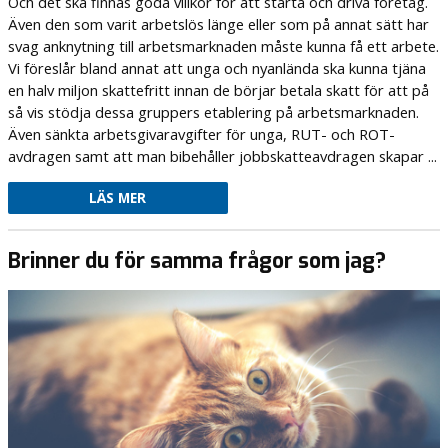
Och det ska finnas goda villkor för att starta och driva företag.
Även den som varit arbetslös länge eller som på annat sätt har
svag anknytning till arbetsmarknaden måste kunna få ett arbete.
Vi föreslår bland annat att unga och nyanlända ska kunna tjäna
en halv miljon skattefritt innan de börjar betala skatt för att på
så vis stödja dessa gruppers etablering på arbetsmarknaden.
Även sänkta arbetsgivaravgifter för unga, RUT- och ROT-
avdragen samt att man bibehåller jobbskatteavdragen skapar ...
LÄS MER
Brinner du för samma frågor som jag?