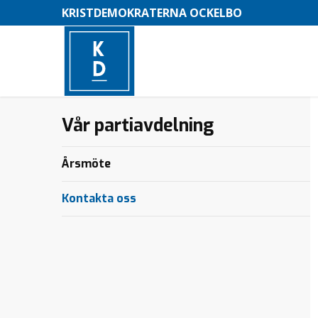
KRISTDEMOKRATERNA OCKELBO
Vår partiavdelning
–
M
Årsmöte
e
n
Kontakta oss
y