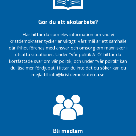
n
o
r
Gör du ett skolarbete?
r
l
Här hittar du som elev information om vad vi
a
kristdemokrater tycker är viktigt. Vårt mål är ett samhälle
n
där frihet förenas med ansvar och omsorg om människor i
d
utsatta situationer. Under “Vår politik A–Ö” hittar du
–
kortfattade svar om vår politik, och under “Vår politik” kan
k
du läsa mer fördjupat. Hittar du inte det du söker kan du
o
mejla till info@kristdemokraterna.se
r
t
a
r
e
v
å
r
d
Bli medlem