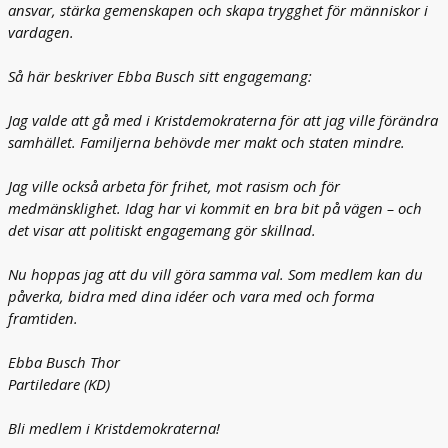
ansvar, stärka gemenskapen och skapa trygghet för människor i
.
vardagen.
I
d
a
Så här beskriver Ebba Busch sitt engagemang:
g
h
Jag valde att gå med i Kristdemokraterna för att jag ville förändra
a
samhället. Familjerna behövde mer makt och staten mindre.
r
v
Jag ville också arbeta för frihet, mot rasism och för
i
medmänsklighet. Idag har vi kommit en bra bit på vägen – och
k
det visar att politiskt engagemang gör skillnad.
o
m
Nu hoppas jag att du vill göra samma val. Som medlem kan du
m
i
påverka, bidra med dina idéer och vara med och forma
t
framtiden.
e
n
Ebba Busch Thor
b
Partiledare (KD)
r
a
Bli medlem i Kristdemokraterna!
b