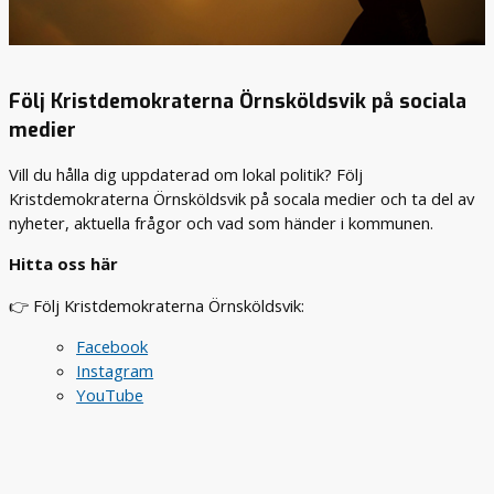
e
o
c
k
Följ Kristdemokraterna Örnsköldsvik på sociala
s
å
medier
a
r
Vill du hålla dig uppdaterad om lokal politik? Följ
b
Kristdemokraterna Örnsköldsvik på socala medier och ta del av
e
nyheter, aktuella frågor och vad som händer i kommunen.
t
a
Hitta oss här
m
o
👉 Följ Kristdemokraterna Örnsköldsvik:
t
r
Facebook
a
Instagram
s
YouTube
i
s
m
,