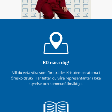
a
p
r
i
l
2
0
2
6
V
å
KD nära dig!
r
d
Vill du veta vilka som företräder Kristdemokraterna i
i
Örnsköldsvik? Här hittar du våra representanter i lokal
V
styrelse och kommunfullmäktige.
ä
s
t
e
r