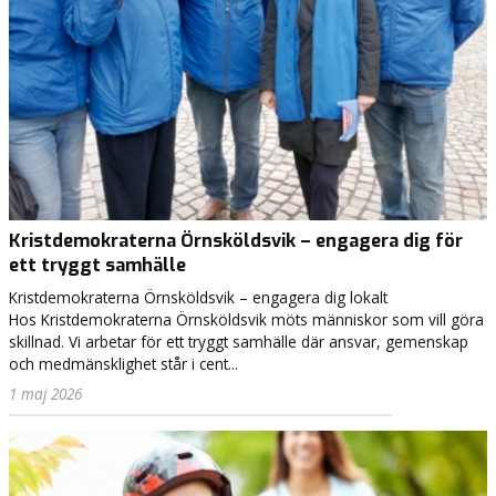
g
å
m
e
d
i
K
r
i
s
t
Kristdemokraterna Örnsköldsvik – engagera dig för
d
ett tryggt samhälle
e
Kristdemokraterna Örnsköldsvik – engagera dig lokalt
m
Hos Kristdemokraterna Örnsköldsvik möts människor som vill göra
o
skillnad. Vi arbetar för ett tryggt samhälle där ansvar, gemenskap
k
och medmänsklighet står i cent...
r
a
1 maj 2026
t
e
r
n