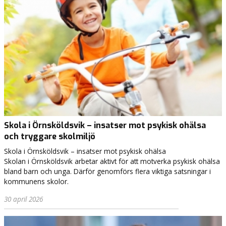
a
f
ö
r
a
t
t
j
a
g
v
i
l
Skola i Örnsköldsvik – insatser mot psykisk ohälsa
l
och tryggare skolmiljö
e
Skola i Örnsköldsvik – insatser mot psykisk ohälsa
f
Skolan i Örnsköldsvik arbetar aktivt för att motverka psykisk ohälsa
ö
bland barn och unga. Därför genomförs flera viktiga satsningar i
r
kommunens skolor.
ä
n
30 april 2026
d
r
a