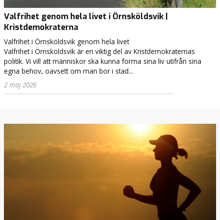
n
Valfrihet genom hela livet i Örnsköldsvik |
d
Kristdemokraterna
r
e
Valfrihet i Örnsköldsvik genom hela livet
,
Valfrihet i Örnsköldsvik är en viktig del av Kristdemokraternas
t
politik. Vi vill att människor ska kunna forma sina liv utifrån sina
y
egna behov, oavsett om man bor i stad...
c
2 maj 2026
k
t
e
j
a
g
.
J
a
g
v
i
l
l