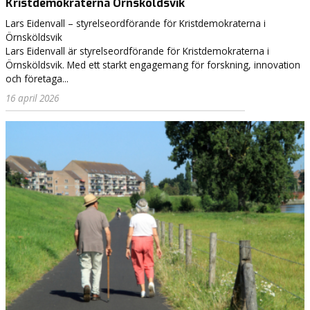
Kristdemokraterna Örnsköldsvik
h
ö
Lars Eidenvall – styrelseordförande för Kristdemokraterna i
v
Örnsköldsvik
d
Lars Eidenvall är styrelseordförande för Kristdemokraterna i
e
Örnsköldsvik. Med ett starkt engagemang för forskning, innovation
m
och företaga...
e
16 april 2026
r
m
a
k
t
o
c
h
s
t
a
t
e
n
m
i