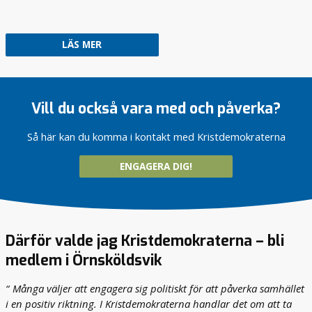
f
r
i
h
LÄS MER
e
t
o
c
Vill du också vara med och påverka?
h
m
Så här kan du komma i kontakt med Kristdemokraterna
e
d
ENGAGERA DIG!
m
ä
n
s
k
Därför valde jag Kristdemokraterna – bli
l
i
medlem i Örnsköldsvik
g
h
Många väljer att engagera sig politiskt för att påverka samhället
e
i en positiv riktning. I Kristdemokraterna handlar det om att ta
t