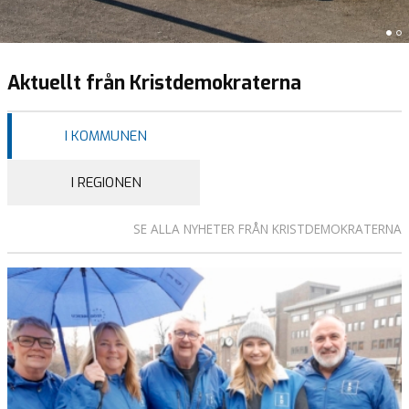
g
o
r
s
Aktuellt från Kristdemokraterna
o
m
j
I KOMMUNEN
a
g
I REGIONEN
?
J
SE ALLA NYHETER FRÅN KRISTDEMOKRATERNA
a
g
v
a
l
d
e
a
t
t