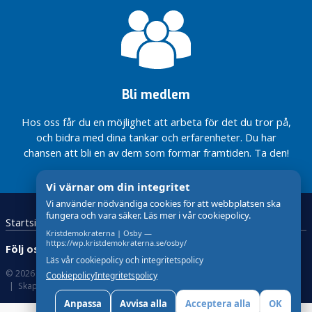
Bli medlem
Hos oss får du en möjlighet att arbeta för det du tror på,
och bidra med dina tankar och erfarenheter. Du har
chansen att bli en av dem som formar framtiden. Ta den!
Vi värnar om din integritet
Vi använder nödvändiga cookies för att webbplatsen ska
fungera och vara säker. Läs mer i vår cookiepolicy.
Startsida
Kristdemokraterna
Kontakta oss
Kristdemokraterna | Osby —
https://wp.kristdemokraterna.se/osby/
Följ oss:
Läs vår cookiepolicy och integritetspolicy
© 2026 Kristdemokraterna
Om Cookies
Cookiepolicy
Integritetspolicy
Skapad med
av wasabiweb
Anpassa
Avvisa alla
Acceptera alla
OK