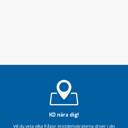
KD nära dig!
Vill du veta vilka frågor Kristdemokraterna driver i din