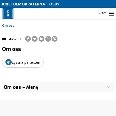
S
KRISTDEMOKRATERNA | OSBY
B
HEM
Om oss
O
skriv ut
Om oss
START
VÅR PARTIAVDELNING
🔊
Lyssna på texten
VÅR POLITIK
AKTUELLT
Om oss
– Meny
MEDIA