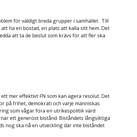
blem för väldigt breda grupper i samhället. Till
t ha en bostad, en plats att kalla sitt hem. Det
da att ta de beslut som krävs för att fler ska
 ett mer effektivt FN som kan agera resolut. Det
or på frihet, demokrati och varje människas
ing som vågar föra en utrikespolitik värd
ärnar ett generöst bistånd. Biståndets långsiktiga
ds nog ska nå en utveckling där inte biståndet