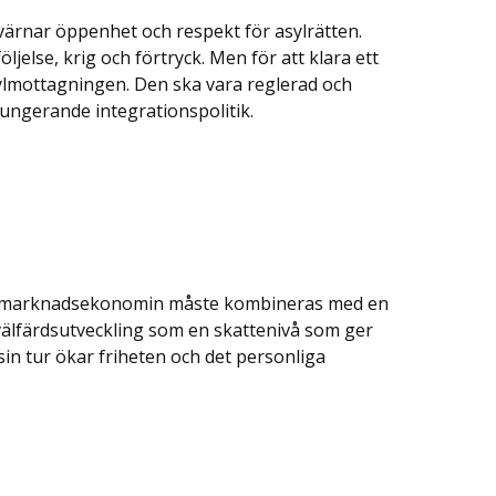
värnar öppenhet och respekt för asylrätten.
ljelse, krig och förtryck. Men för att klara ett
ylmottagningen. Den ska vara reglerad och
ungerande integrationspolitik.
tt marknadsekonomin måste kombineras med en
e välfärdsutveckling som en skattenivå som ger
in tur ökar friheten och det personliga