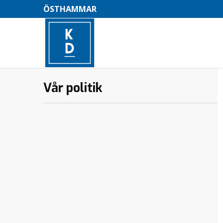
ÖSTHAMMAR
Vår politik
–
M
e
n
y