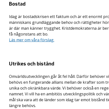
Bostad
Idag är bostadskrisen ett faktum och är ett enormt pro
människans grundläggande behov och rättigheter hör at
är där man känner trygghet. Kristdemokraterna är bered
få någonstans att bo.
Läs mer om våra förslag.
Utrikes och bistånd
Omvärldsutvecklingen går åt fel håll. Därför behöver vi
behövs en fungerande allians mellan de krafter som tr
unika och okränkbara värde. Vi behöver också en reger
namnet. Vi vill ha en ambitiös utvecklingspolitik och v
mål ska vara att de länder som idag tar emot bistånd ti
längre behövs.