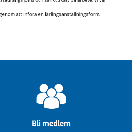
estaurangmoms och sänkt skatt på arbete. Vi vill
genom att införa en lärlingsanställningsform.
Bli medlem