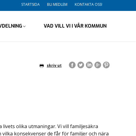
STARTSIDA
BLI MEDLEM
KONTAKTA OSS!
VDELNING
VAD VILL VI I VÅR KOMMUN
skriv ut
livets olika utmaningar. Vi vill familjesäkra
ån vilka konsekvenser de får för familjer och nära