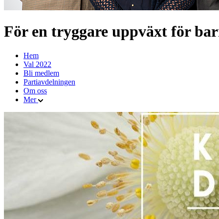
För en tryggare uppväxt för ba
Hem
Val 2022
Bli medlem
Partiavdelningen
Om oss
Mer