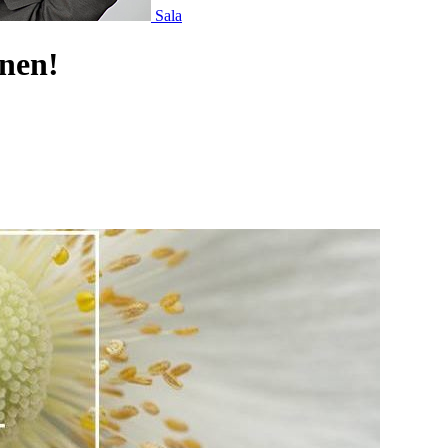
Sala
rnen!