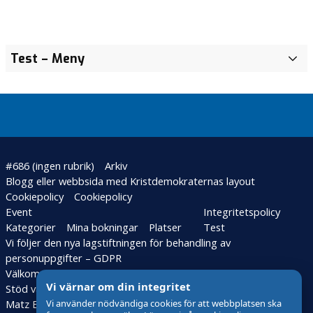
Test
– Meny
#686 (ingen rubrik)
Arkiv
Blogg eller webbsida med Kristdemokraternas layout
Cookiepolicy
Cookiepolicy
Event
Integritetspolicy
Kategorier
Mina bokningar
Platser
Test
Vi följer den nya lagstiftningen för behandling av
personuppgifter – GDPR
Välkommen till Kristdemokraterna i Kalmar
Vi värnar om din integritet
Stöd vår valfond
Vitsippepriset
Vi använder nödvändiga cookies för att webbplatsen ska
Matz Edins donationsfond