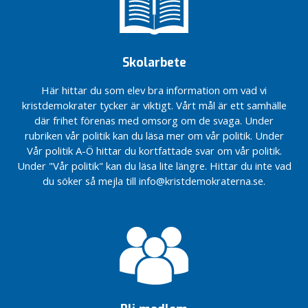
årsmöte
KD röstade Nej
till EU:s
långtidsbudget
Skolarbete
Kristdemokraternas
Här hittar du som elev bra information om vad vi
årsmöte 2020
kristdemokrater tycker är viktigt. Vårt mål är ett samhälle
Kristdemokrater
där frihet förenas med omsorg om de svaga. Under
från Ale reste
rubriken vår politik kan du läsa mer om vår politik. Under
till Falköping
Vår politik A-Ö hittar du kortfattade svar om vår politik.
Mer
Under "Vår politik" kan du läsa lite längre. Hittar du inte vad
pengar
du söker så mejla till info@kristdemokraterna.se.
till Ale
Ale
behöver
EU:s
pengar
EU valet
påverkar
Ale