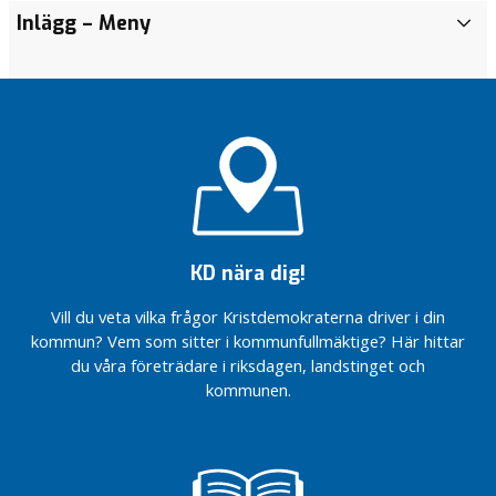
Inlägg
– Meny
I
n
l
ä
g
g
Höj
habiliteringsersättningen
i Ale
Fastighetsskatten
KD nära dig!
behövs inte –
stoppa slöseriet
Vill du veta vilka frågor Kristdemokraterna driver i din
Solidaritet
kommun? Vem som sitter i kommunfullmäktige? Här hittar
och
du våra företrädare i riksdagen, landstinget och
gemenskap
kommunen.
i
Coronatider
Ales
kristdemokrater
har hållit