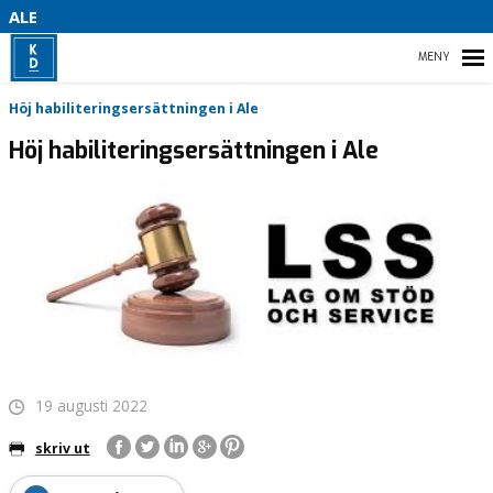
B
ALE
S
HEM
Höj habiliteringsersättningen i Ale
D
Höj habiliteringsersättningen i Ale
VALMANIFEST
STYRELSE
KONTAKTA OSS
VITSIPPSPRISET
19 augusti 2022
skriv ut