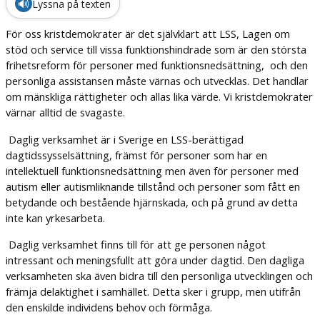
🔊
Lyssna på texten
För oss kristdemokrater är det självklart att LSS, Lagen om
stöd och service till vissa funktionshindrade som är den största
frihetsreform för personer med funktionsnedsättning, och den
personliga assistansen måste värnas och utvecklas. Det handlar
om mänskliga rättigheter och allas lika värde. Vi kristdemokrater
värnar alltid de svagaste.
Daglig verksamhet är i Sverige en LSS-berättigad
dagtidssysselsättning, främst för personer som har en
intellektuell funktionsnedsättning men även för personer med
autism eller autismliknande tillstånd och personer som fått en
betydande och bestående hjärnskada, och på grund av detta
inte kan yrkesarbeta.
Daglig verksamhet finns till för att ge personen något
intressant och meningsfullt att göra under dagtid. Den dagliga
verksamheten ska även bidra till den personliga utvecklingen och
främja delaktighet i samhället. Detta sker i grupp, men utifrån
den enskilde individens behov och förmåga.