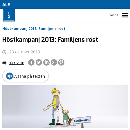
B
ALE
S
HEM
Höstkampanj 2013: Familjens röst
D
Höstkampanj 2013: Familjens röst
23 oktober 2013
VALMANIFEST
skriv ut
STYRELSE
🔊
Lyssna på texten
KONTAKTA OSS
VITSIPPSPRISET