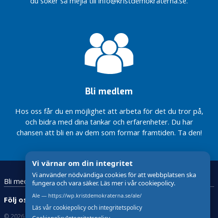
du söker så mejla till info@kristdemokraterna.se.
till Ale
Ale
behöver
EU:s
pengar
EU valet
påverkar
Ale
Bli medlem
O
k
Hos oss får du en möjlighet att arbeta för det du tror på,
a
och bidra med dina tankar och erfarenheter. Du har
t
chansen att bli en av dem som formar framtiden. Ta den!
e
g
Vi värnar om din integritet
o
r
Vi använder nödvändiga cookies för att webbplatsen ska
Bli medlem
Skolarbete
Engagera dig
fungera och vara säker. Läs mer i vår cookiepolicy.
i
s
Ale — https://wp.kristdemokraterna.se/ale/
Följ oss:
e
Läs vår cookiepolicy och integritetspolicy
r
© 2026 Kristdemokraterna
Om Cookies