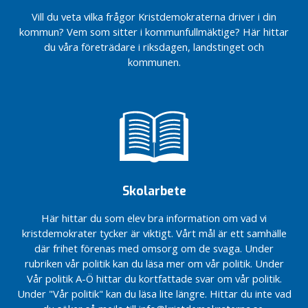
stoppa slöseriet
Vill du veta vilka frågor Kristdemokraterna driver i din
Solidaritet
kommun? Vem som sitter i kommunfullmäktige? Här hittar
och
du våra företrädare i riksdagen, landstinget och
gemenskap
kommunen.
i
Coronatider
Ales
kristdemokrater
har hållit
årsmöte
KD röstade Nej
till EU:s
långtidsbudget
Skolarbete
Kristdemokraternas
Här hittar du som elev bra information om vad vi
årsmöte 2020
kristdemokrater tycker är viktigt. Vårt mål är ett samhälle
Kristdemokrater
där frihet förenas med omsorg om de svaga. Under
från Ale reste
rubriken vår politik kan du läsa mer om vår politik. Under
till Falköping
Vår politik A-Ö hittar du kortfattade svar om vår politik.
Mer
Under "Vår politik" kan du läsa lite längre. Hittar du inte vad
pengar