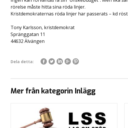
ingen kan förväntas få sin ”önskebudget”. Men lika sant 
rörelse måste hitta sina röda linjer.
Kristdemokraternas röda linjer har passerats – kd rösta
Tony Karlsson, kristdemokrat
Spränggatan 11
44632 Älvängen
Dela detta:
Mer från kategorin Inlägg