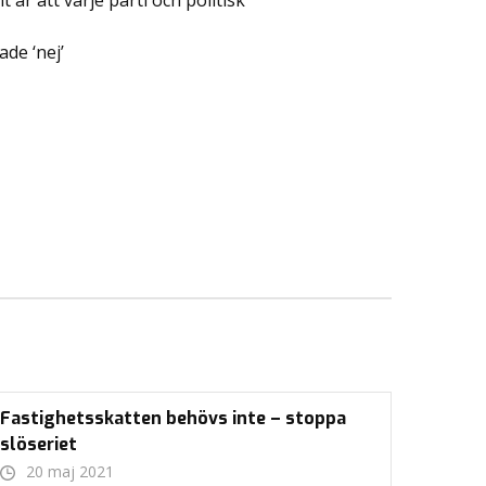
är att varje parti och politisk
de ‘nej’
Fastighetsskatten behövs inte – stoppa
slöseriet
20 maj 2021