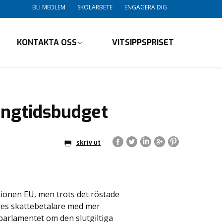
BLI MEDLEM
SKOLARBETE
ENGAGERA DIG
KONTAKTA OSS
VITSIPPSPRISET
långtidsbudget
skriv ut
ionen EU, men trots det röstade
 Ales skattebetalare med mer
parlamentet om den slutgiltiga