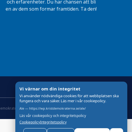
och erfarenheter. Du har chansen att bli
en av dem som formar framtiden. Ta den!
Vi värnar om din integritet
Vi använder nödvändiga cookies för att webbplatsen ska
fungera och vara säker. Läs mer i vår cookiepolicy.
demokraterna
Om Cookies
Skapad med
av wasabiweb
Ale — https://wp.kristdemokraterna.se/ale/
Läs vår cookiepolicy och integritetspolicy
Cookiepolicy
Integritetspolicy