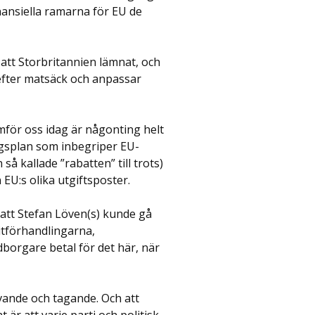
nansiella ramarna för EU de
 att Storbritannien lämnat, och
efter matsäck och anpassar
för oss idag är någonting helt
ngsplan som inbegriper EU-
så kallade ”rabatten” till trots)
 EU:s olika utgiftsposter.
t att Stefan Löven(s) kunde gå
itförhandlingarna,
dborgare betal för det här, när
ivande och tagande. Och att