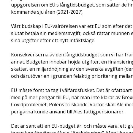
uppgörelsen om EU:s långtidsbudget, som sätter de fi
kommande sju åren (2021-2027).
Vårt budskap i EU-valrörelsen var ett EU som efter det
slutat betala sin medlemsavgift, också rättar munnen 
sina utgifter efter ett nytt intäktsläge.
Konsekvenserna av den långtidsbudget som vi har fram
annat. Budgeten innebär höjda utgifter, en finansieri
skatter, en miljardhöjning av den svenska avgiften (den 
och därutöver en i grunden felaktig prioritering mellan
EU måste först ta tag i välfärdsfusket. Det är ofattbar
med på mer pengar till EU, när man inte klarar av Brex
Covidproblemet, Polens trilskande. Varför skall Ale me
pengarna kunde använd till Ales fattigpensionärer.
Det är sant att en EU-budget är, och måste vara, ett g