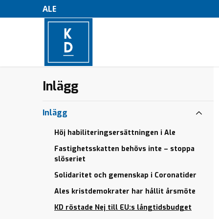
ALE
Inlägg
–
M
Inlägg
e
Höj habiliteringsersättningen i Ale
n
Fastighetsskatten behövs inte – stoppa
y
slöseriet
Solidaritet och gemenskap i Coronatider
Ales kristdemokrater har hållit årsmöte
KD röstade Nej till EU:s långtidsbudget