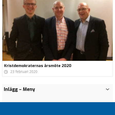
Kristdemokraternas årsmöte 2020
23 februari 2020
Inlägg
– Meny
I
n
l
ä
g