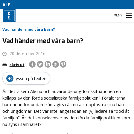
B
ALE
S
HEM
Vad händer med våra barn?
D
Vad händer med våra barn?
20 december 2016
VALMANIFEST
skriv ut
STYRELSE
🔊
Lyssna på texten
KONTAKTA OSS
Är det vi ser i Ale nu och nuvarande ungdomssituationen en
VITSIPPSPRISET
kollaps av den förda socialistiska familjepolitiken? Föräldrarna
har undan för undan fråntagits rätten att uppfostra sina barn
och ungdomar. Det var inte längesedan en (v) ledare sa ”död åt
familjen”. Är det konsekvenser av den förda familjepolitiken som
nu syns i samhället?