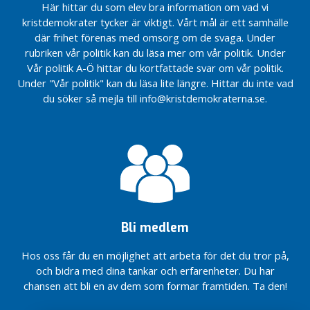
Här hittar du som elev bra information om vad vi
årsmöte 2020
kristdemokrater tycker är viktigt. Vårt mål är ett samhälle
Kristdemokrater
där frihet förenas med omsorg om de svaga. Under
från Ale reste
rubriken vår politik kan du läsa mer om vår politik. Under
till Falköping
Vår politik A-Ö hittar du kortfattade svar om vår politik.
Mer
Under "Vår politik" kan du läsa lite längre. Hittar du inte vad
pengar
du söker så mejla till info@kristdemokraterna.se.
till Ale
Ale
behöver
EU:s
pengar
EU valet
påverkar
Ale
Bli medlem
O
k
Hos oss får du en möjlighet att arbeta för det du tror på,
a
och bidra med dina tankar och erfarenheter. Du har
t
chansen att bli en av dem som formar framtiden. Ta den!
e