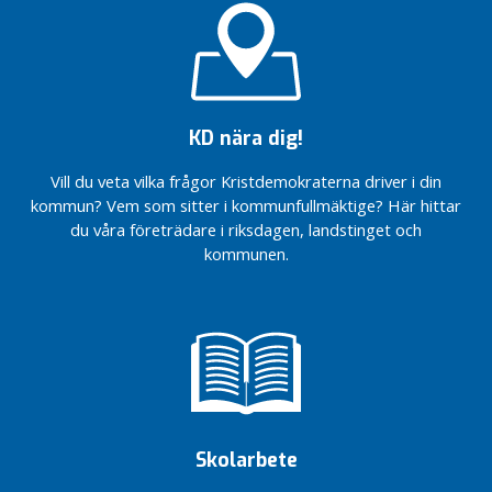
g
Höj
habiliteringsersättningen
i Ale
Fastighetsskatten
KD nära dig!
behövs inte –
stoppa slöseriet
Vill du veta vilka frågor Kristdemokraterna driver i din
Solidaritet
kommun? Vem som sitter i kommunfullmäktige? Här hittar
och
du våra företrädare i riksdagen, landstinget och
gemenskap
kommunen.
i
Coronatider
Ales
kristdemokrater
har hållit
årsmöte
KD röstade Nej
till EU:s
långtidsbudget
Skolarbete
Kristdemokraternas