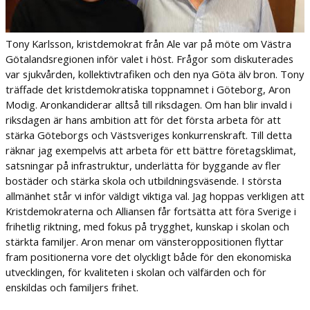
Tony Karlsson, kristdemokrat från Ale var på möte om Västra
Götalandsregionen inför valet i höst. Frågor som diskuterades
var sjukvården, kollektivtrafiken och den nya Göta älv bron. Tony
träffade det kristdemokratiska toppnamnet i Göteborg, Aron
Modig.
Aronkandiderar alltså till riksdagen. Om han blir invald i
riksdagen är hans ambition att för det första arbeta för att
stärka Göteborgs och Västsveriges konkurrenskraft. Till detta
räknar jag exempelvis att arbeta för ett bättre företagsklimat,
satsningar på infrastruktur, underlätta för byggande av fler
bostäder och stärka skola och utbildningsväsende. I största
allmänhet står vi inför väldigt viktiga val. Jag hoppas verkligen att
Kristdemokraterna och Alliansen får fortsätta att föra Sverige i
frihetlig riktning, med fokus på trygghet, kunskap i skolan och
stärkta familjer. Aron menar om vänsteroppositionen flyttar
fram positionerna vore det olyckligt både för den ekonomiska
utvecklingen, för kvaliteten i skolan och välfärden och för
enskildas och familjers frihet.