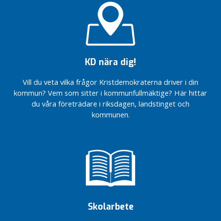
g
Höj
habiliteringsersättningen
i Ale
Fastighetsskatten
KD nära dig!
behövs inte –
stoppa slöseriet
Vill du veta vilka frågor Kristdemokraterna driver i din
Solidaritet
kommun? Vem som sitter i kommunfullmäktige? Här hittar
och
du våra företrädare i riksdagen, landstinget och
gemenskap
kommunen.
i
Coronatider
Ales
kristdemokrater
har hållit
årsmöte
KD röstade Nej
till EU:s
långtidsbudget
Skolarbete
Kristdemokraternas