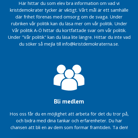
Här hittar du som elev bra information om vad vi
årsmöte 2020
kristdemokrater tycker är viktigt. Vårt mål är ett samhälle
Kristdemokrater
där frihet förenas med omsorg om de svaga. Under
från Ale reste
rubriken vår politik kan du läsa mer om vår politik. Under
till Falköping
Vår politik A-Ö hittar du kortfattade svar om vår politik.
Mer
Under "Vår politik" kan du läsa lite längre. Hittar du inte vad
pengar
du söker så mejla till info@kristdemokraterna.se.
till Ale
Ale
behöver
EU:s
pengar
EU valet
påverkar
Ale
Bli medlem
O
k
Hos oss får du en möjlighet att arbeta för det du tror på,
a
och bidra med dina tankar och erfarenheter. Du har
t
chansen att bli en av dem som formar framtiden. Ta den!
e