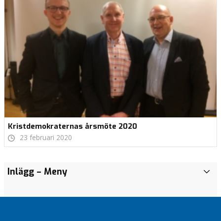
Kristdemokraternas årsmöte 2020
23 februari 2020
Inlägg
– Meny
I
n
l
ä
g