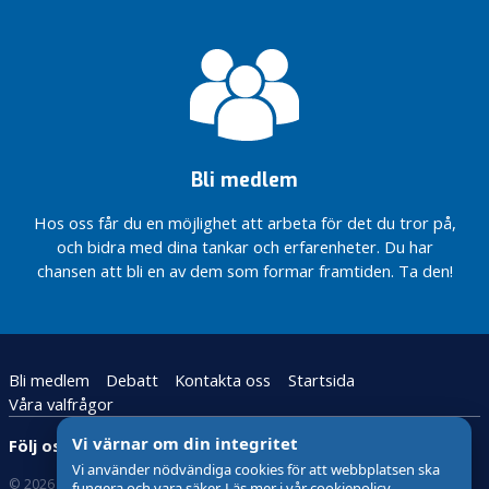
Bli medlem
Hos oss får du en möjlighet att arbeta för det du tror på,
och bidra med dina tankar och erfarenheter. Du har
chansen att bli en av dem som formar framtiden. Ta den!
Bli medlem
Debatt
Kontakta oss
Startsida
Våra valfrågor
Vi värnar om din integritet
Följ oss:
Vi använder nödvändiga cookies för att webbplatsen ska
© 2026 Kristdemokraterna
Om Cookies
fungera och vara säker. Läs mer i vår cookiepolicy.