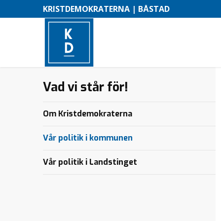
KRISTDEMOKRATERNA | BÅSTAD
Vad vi står för!
–
M
Om Kristdemokraterna
e
n
Vår politik i kommunen
y
Vår politik i Landstinget