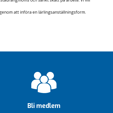
estaurangmoms och sänkt skatt på arbete. Vi vill
genom att införa en lärlingsanställningsform.
Bli medlem