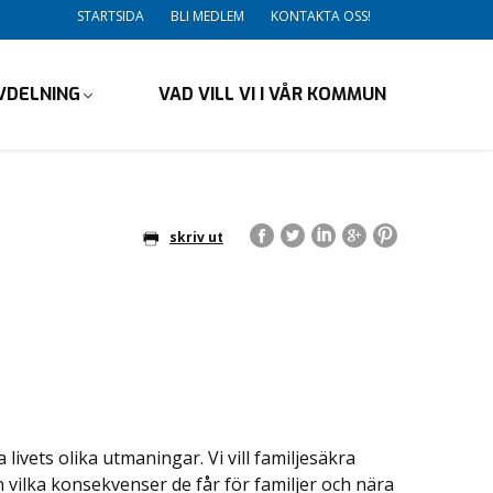
STARTSIDA
BLI MEDLEM
KONTAKTA OSS!
VDELNING
VAD VILL VI I VÅR KOMMUN
skriv ut
livets olika utmaningar. Vi vill familjesäkra
ån vilka konsekvenser de får för familjer och nära