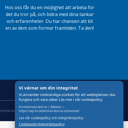
Hos oss får du en möjlighet att arbeta för
det du tror på, och bidra med dina tankar
och erfarenheter. Du har chansen att bli
en av dem som formar framtiden. Ta den!
Vi värnar om din integritet
Vi använder nödvändiga cookies för att webbplatsen ska
fungera och vara säker. Läs mer i vår cookiepolicy.
Kristdemokraterna | Båstad —
demokraterna
Om Cookies
Skapad med
av wasabiweb
https://wp.kristdemokraterna.se/bastad/
Läs vår cookiepolicy och integritetspolicy
Cookiepolicy
Integritetspolicy