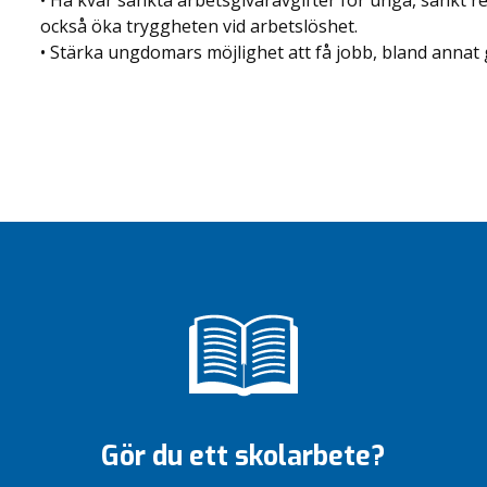
• Ha kvar sänkta arbetsgivaravgifter för unga, sänkt r
också öka tryggheten vid arbetslöshet.
• Stärka ungdomars möjlighet att få jobb, bland annat 
Gör du ett skolarbete?