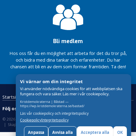
Bli medlem
Hos oss får du en möjlighet att arbeta för det du tror på,
och bidra med dina tankar och erfarenheter. Du har
chansen att bli en av dem som formar framtiden. Ta den!
Vi värnar om din integritet
Vi använder nödvändiga cookies för att webbplatsen ska
fungera och vara säker. Läs mer i vår cookiepolicy.
Startsida
Kristdemokraterna
Kristdemokraterna | Båstad —
https://wp.kristdemokraterna.se/bastad/
Följ oss:
Läs vår cookiepolicy och integritetspolicy
© 2026 Kristdemokraterna
Om Cookies
Cookiepolicy
Integritetspolicy
Skapad med
av wasabiweb
Anpassa
Avvisa alla
Acceptera alla
OK