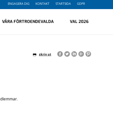
ENGAGERA DIG
KONTAKT
STARTSIDA
GDPR
VÅRA FÖRTROENDEVALDA
VAL 2026
skriv ut
edlemmar.