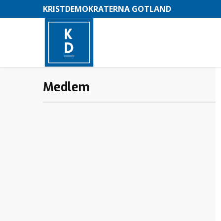
KRISTDEMOKRATERNA GOTLAND
Medlem
–
M
e
n
y