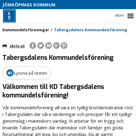
JÖNKÖPINGS KOMMUN

HEM
Kommundelsföreningar
Tabergsdalens Kommundelsförening
skriv ut
Tabergsdalens Kommundelsförening
BLI MEDLEM
VAL 2026
🔊
Lyssna på texten
VÅRT PARTI
Välkommen till KD Tabergsdalens
kommundelsförening!
KOMMUNPOLITIK
Vår kommundelsförening vill vara en tydlig kristdemokratisk röst
i Tabergsdalen där våra värderingar och principer får ett tydligt
genomslag i människors vardag. Vi arbetar för en trygg och
levande Tabergsdalen där människor och familjer ges goda
förutsättningar att leva, bo och utvecklas. Du är varmt