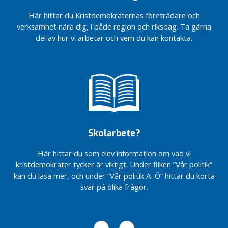
i
t
Här hittar du Kristdemokraternas företrädare och
y
verksamhet nära dig, i både region och riksdag. Ta gärna
del av hur vi arbetar och vem du kan kontakta.
H
u
s
k
v
a
r
n
Skolarbete?
a
s
Här hittar du som elev information om vad vi
K
kristdemokrater tycker är viktigt. Under fliken ”Vår politik”
o
kan du läsa mer, och under ”Vår politik A–Ö” hittar du korta
m
svar på olika frågor.
m
u
n
d