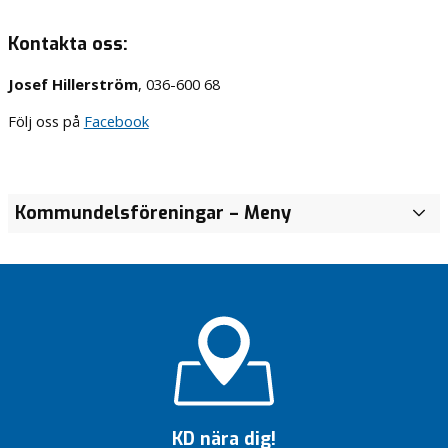
Kontakta oss:
Josef Hillerström
, 036-600 68
Följ oss på
Facebook
Kommundelsföreningar
– Meny
J
ö
n
k
ö
p
i
n
g
s
C
KD nära dig!