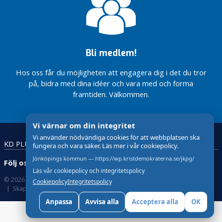
e
l
s
f
ö
Bli medlem!
r
Hos oss får du möjligheten att engagera dig i det du tror
e
på, bidra med dina idéer och vara med och forma
n
framtiden. Välkommen.
i
n
g
Vi värnar om din integritet
T
Vi använder nödvändiga cookies för att webbplatsen ska
KD PLUS
Lättläst
Teckenspråk
fungera och vara säker. Läs mer i vår cookiepolicy.
e
n
Jönköpings kommun — https://wp.kristdemokraterna.se/jkpg/
Följ oss:
h
Läs vår cookiepolicy och integritetspolicy
u
© 2026 Kristdemokraterna
Om Cookies
Cookiepolicy
Integritetspolicy
Skapad med
av wasabiweb
l
t
Anpassa
Avvisa alla
Acceptera alla
OK
s