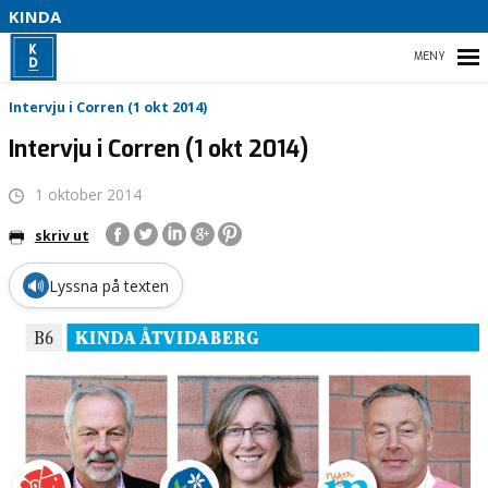
S
KINDA
I
B
HEM
Intervju i Corren (1 okt 2014)
Intervju i Corren (1 okt 2014)
1 oktober 2014
L
VÅR PARTIAVDELNING
T
skriv ut
🔊
Lyssna på texten