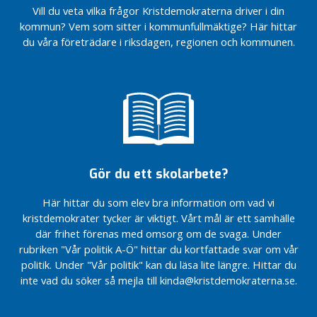
2014)
g
Vill du veta vilka frågor Kristdemokraterna driver i din
g
Intervju i
kommun? Vem som sitter i kommunfullmäktige? Här hittar
Kindaposten
du våra företrädare i riksdagen, regionen och kommunen.
O
(5 sept
k
2014)
a
Intervju
t
i Corren
e
(4 sept
g
2014)
o
Intervju i
r
Kindaposten
Gör du ett skolarbete?
i
(4 sept
s
2014)
Här hittar du som elev bra information om vad vi
e
Valdebatt
kristdemokrater tycker är viktigt. Vårt mål är ett samhälle
r
där frihet förenas med omsorg om de svaga. Under
a
rubriken "Vår politik A-Ö" hittar du kortfattade svar om vår
d
politik. Under "Vår politik" kan du läsa lite längre. Hittar du
e
inte vad du söker så mejla till kinda@kristdemokraterna.se.
P
r