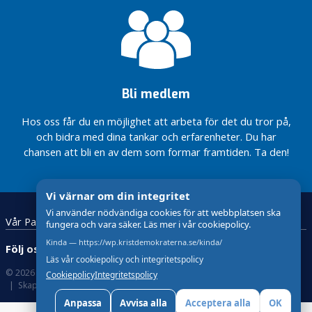
e
s
s
k
l
i
Bli medlem
p
p
Hos oss får du en möjlighet att arbeta för det du tror på,
och bidra med dina tankar och erfarenheter. Du har
Järnvägen
blir
chansen att bli en av dem som formar framtiden. Ta den!
riksdagsfråga
Intervju i
Vi värnar om din integritet
Kindaposten
(22 okt
Vi använder nödvändiga cookies för att webbplatsen ska
Vår Partiavdelning
fungera och vara säker. Läs mer i vår cookiepolicy.
2014)
Kinda — https://wp.kristdemokraterna.se/kinda/
Intervju
Följ oss:
i Corren
Läs vår cookiepolicy och integritetspolicy
© 2026 Kristdemokraterna
Om Cookies och GDPR !
(1 okt
Cookiepolicy
Integritetspolicy
Skapad med
av wasabiweb
2014)
Anpassa
Avvisa alla
Acceptera alla
OK
Intervju i