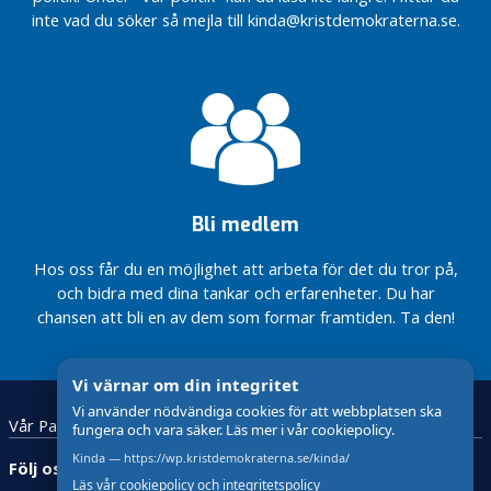
inte vad du söker så mejla till kinda@kristdemokraterna.se.
P
r
e
s
s
k
l
i
Bli medlem
p
p
Hos oss får du en möjlighet att arbeta för det du tror på,
och bidra med dina tankar och erfarenheter. Du har
Järnvägen
blir
chansen att bli en av dem som formar framtiden. Ta den!
riksdagsfråga
Intervju i
Vi värnar om din integritet
Kindaposten
(22 okt
Vi använder nödvändiga cookies för att webbplatsen ska
Vår Partiavdelning
fungera och vara säker. Läs mer i vår cookiepolicy.
2014)
Kinda — https://wp.kristdemokraterna.se/kinda/
Intervju
Följ oss:
i Corren
Läs vår cookiepolicy och integritetspolicy