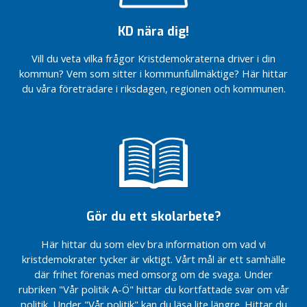
n
Intervju i
l
Kindaposten
KD nära dig!
ä
(6 sept
2014)
g
Vill du veta vilka frågor Kristdemokraterna driver i din
g
Intervju i
kommun? Vem som sitter i kommunfullmäktige? Här hittar
Kindaposten
du våra företrädare i riksdagen, regionen och kommunen.
O
(5 sept
k
2014)
a
Intervju
t
i Corren
e
(4 sept
g
2014)
o
Intervju i
r
Kindaposten
Gör du ett skolarbete?
i
(4 sept
s
2014)
Här hittar du som elev bra information om vad vi
e
Valdebatt
kristdemokrater tycker är viktigt. Vårt mål är ett samhälle
r
där frihet förenas med omsorg om de svaga. Under
a
rubriken "Vår politik A-Ö" hittar du kortfattade svar om vår
d
politik. Under "Vår politik" kan du läsa lite längre. Hittar du
e