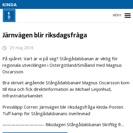
S
KINDA
I
B
HEM
Järnvägen blir riksdagsfråga
25 maj 2016
L
VÅR PARTIAVDELNING
På spåret. Vart är vi på väg? Stångådalsbanan är viktig för
T
regionala utvecklingen i Östergötland/Småland med Magnus
Oscarsson.
Bra skrivet angående Stångådalsbanan! Magnus Oscarsson kom
till Kisa och fick direktinformation av Michael Leijonhud,
Infrastrukturkansliet
Pressklipp Corren: Järnvägen blir riksdagsfråga Kinda-Posten:
Tuff kamp för Stångådalsbanans överlevnad
—————————- Riksdagen Stångådalsbanan Skriftlig fr...