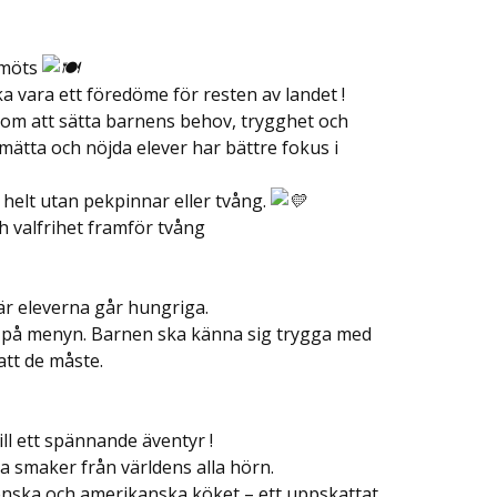
 möts
ska vara ett föredöme för resten av landet !
n om att sätta barnens behov, trygghet och
mätta och nöjda elever har bättre fokus i
– helt utan pekpinnar eller tvång.
h valfrihet framför tvång
är eleverna går hungriga.
nativ på menyn. Barnen ska känna sig trygga med
 att de måste.
ill ett spännande äventyr !
 smaker från världens alla hörn.
alienska och amerikanska köket – ett uppskattat