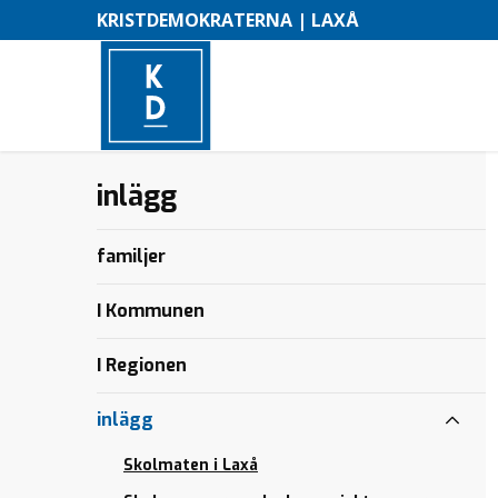
KRISTDEMOKRATERNA | LAXÅ
Skola,
Skola,
inlägg
–
omsorg
omsorg
och
och
M
ekonomiskt
ekonomiskt
familjer
ansvar – så
ansvar – så
e
bygger vi
bygger vi
n
I Kommunen
ett hållbart
ett hållbart
Laxå !
Laxå !
y
I Regionen
inlägg
Skolmaten i Laxå