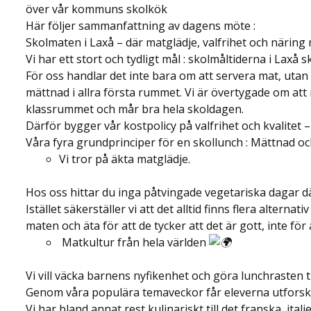
över vår kommuns skolkök
Här följer sammanfattning av dagens möte :
Skolmaten i Laxå – där matglädje, valfrihet och näring
Vi har ett stort och tydligt mål : skolmåltiderna i Laxå 
För oss handlar det inte bara om att servera mat, uta
mättnad i allra första rummet. Vi är övertygade om att 
klassrummet och mår bra hela skoldagen.
Därför bygger vår kostpolicy på valfrihet och kvalitet 
Våra fyra grundprinciper för en skollunch : Mättnad oc
Vi tror på äkta matglädje.
Hos oss hittar du inga påtvingade vegetariska dagar d
Istället säkerställer vi att det alltid finns flera alter
maten och äta för att de tycker att det är gott, inte för
Matkultur från hela världen
Vi vill väcka barnens nyfikenhet och göra lunchrasten t
Genom våra populära temaveckor får eleverna utforska
Vi har bland annat rest kulinariskt till det franska, it