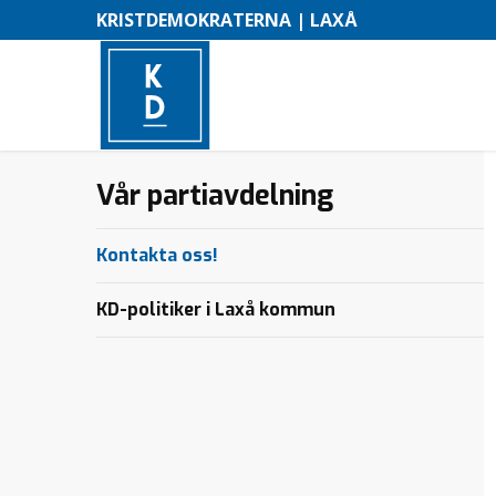
KRISTDEMOKRATERNA | LAXÅ
Vår partiavdelning
–
M
Kontakta oss!
e
n
KD-politiker i Laxå kommun
y