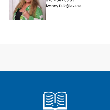
070 – 547 89 01
ivonny.falk@laxa.se