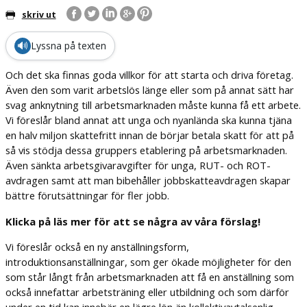
skriv ut
🔊
Lyssna på texten
Och det ska finnas goda villkor för att starta och driva företag.
Även den som varit arbetslös länge eller som på annat sätt har
svag anknytning till arbetsmarknaden måste kunna få ett arbete.
Vi föreslår bland annat att unga och nyanlända ska kunna tjäna
en halv miljon skattefritt innan de börjar betala skatt för att på
så vis stödja dessa gruppers etablering på arbetsmarknaden.
Även sänkta arbetsgivaravgifter för unga, RUT- och ROT-
avdragen samt att man bibehåller jobbskatteavdragen skapar
bättre förutsättningar för fler jobb.
Klicka på läs mer för att se några av våra förslag!
Vi föreslår också en ny anställningsform,
introduktionsanställningar, som ger ökade möjligheter för den
som står långt från arbetsmarknaden att få en anställning som
också innefattar arbetsträning eller utbildning och som därför
under en tid kan innebär en lägre lön än kollektivavtalsenlig