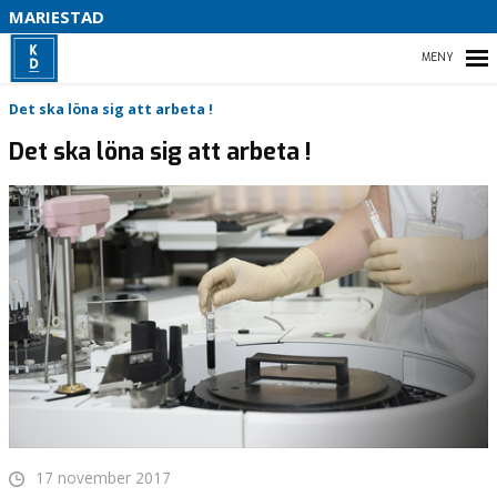
MARIESTAD
B
HEM
Det ska löna sig att arbeta !
Det ska löna sig att arbeta !
VAD VI STÅR FÖR!
DINA POLITIKER
DETTA VILL VI – VALET 2026
17 november 2017