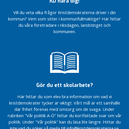
KD nära dig!
Ny
o
jag?
jag?
majoritet
m
Vill du veta vilka frågor Kristdemokraterna driver i din
i
Bättre
m
kommun? Vem som sitter i kommunfullmäktige? Här hittar
Mariestad
för
u
du våra företrädare i riksdagen, landstinget och
för en
barn
n
stabilare
och
kommunen.
e
och
familjer
n
långsiktig
framtid!
I
R
e
g
i
Gör du ett skolarbete?
o
n
Här hittar du som elev bra information om vad vi
e
kristdemokrater tycker är viktigt. Vårt mål är ett samhälle
n
där frihet förenas med omsorg om de svaga. Under
i
rubriken "Vår politik A-Ö" hittar du kortfattade svar om vår
n
politik. Under "Vår politik" kan du läsa lite längre. Hittar du
l
inte vad du söker så mejla till info@kristdemokraterna.se.