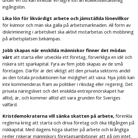
ingångslön.
Lika lön för likvärdigt arbete och jämställda lönevillkor
för kvinnor och män ska gälla på arbetsmarknaden. All form av
diskriminering i arbetslivet ska aktivt motarbetas och mobbning
på arbetsplatsen bekämpas.
Jobb skapas när enskilda människor finner det mödan
värt
att starta eller utveckla ett företag, förverkliga en idé och
riskera sitt sparkapital. Fyra av fem jobb skapas av de små
företagen. Därför är det viktigt att den privata sektorns andel
av den totala produktionen har möjlighet att växa. Nya jobb kan
inte kommenderas fram av politiker i riksdag eller regering. Det
privata näringslivet och det enskilda entreprenörskapet har
alltid, är, och kommer alltid att vara grunden för Sveriges
välfärd.
Kristdemokraterna vill sänka skatten på arbete,
förenkla
reglerna kring att starta och driva företag och öka tillgången på
riskkapital. Med dagens höga skatter på arbete och krångliga
regler riskerar människors företagsambitioner att gå om intet.