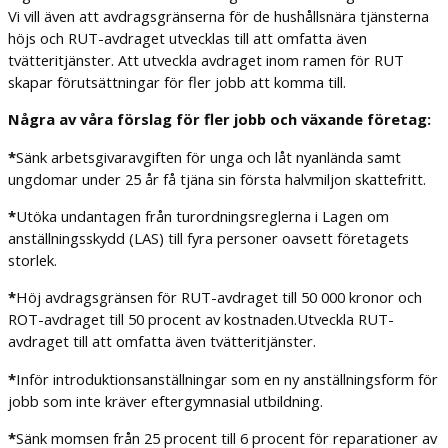
Vi vill även att avdragsgränserna för de hushållsnära tjänsterna
höjs och RUT-avdraget utvecklas till att omfatta även
tvätteritjänster. Att utveckla avdraget inom ramen för RUT
skapar förutsättningar för fler jobb att komma till.
Några av våra förslag för fler jobb och växande företag:
*
Sänk arbetsgivaravgiften för unga och låt nyanlända samt
ungdomar under 25 år få tjäna sin första halvmiljon skattefritt.
*
Utöka undantagen från turordningsreglerna i Lagen om
anställningsskydd (LAS) till fyra personer oavsett företagets
storlek.
*
Höj avdragsgränsen för RUT-avdraget till 50 000 kronor och
ROT-avdraget till 50 procent av kostnaden.Utveckla RUT-
avdraget till att omfatta även tvätteritjänster.
*
Inför introduktionsanställningar som en ny anställningsform för
jobb som inte kräver eftergymnasial utbildning.
*
Sänk momsen från 25 procent till 6 procent för reparationer av