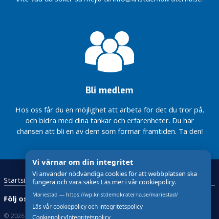
ä
g
g
Mindre
än ett
år kvar
till
nästa
Bli medlem
val!
Välkomna
Hos oss får du en möjlighet att arbeta för det du tror på,
på
och bidra med dina tankar och erfarenheter. Du har
årsmöte
chansen att bli en av dem som formar framtiden. Ta den!
13/2 kl
18:30
Det
Vi värnar om din integritet
ska
Vi använder nödvändiga cookies för att webbplatsen ska
Startsida
Kristdemokraterna
Kontakta oss
löna
fungera och vara säker. Läs mer i vår cookiepolicy.
sig
Mariestad — https://wp.kristdemokraterna.se/mariestad/
Följ oss:
att
Läs vår cookiepolicy och integritetspolicy
arbeta
© 2026 Kristdemokraterna
Om Cookies
Cookiepolicy
Integritetspolicy