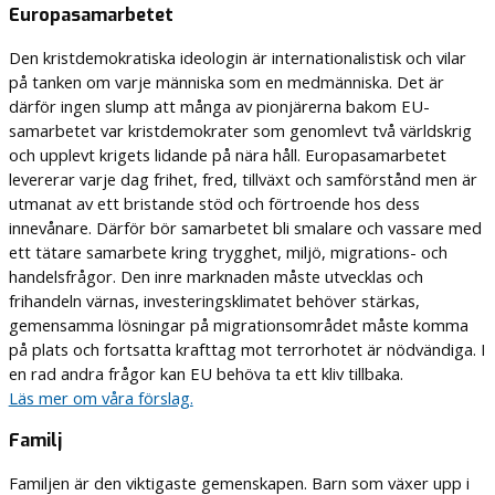
Europasamarbetet
Den kristdemokratiska ideologin är internationalistisk och vilar
på tanken om varje människa som en medmänniska. Det är
därför ingen slump att många av pionjärerna bakom EU-
samarbetet var kristdemokrater som genomlevt två världskrig
och upplevt krigets lidande på nära håll. Europasamarbetet
levererar varje dag frihet, fred, tillväxt och samförstånd men är
utmanat av ett bristande stöd och förtroende hos dess
innevånare. Därför bör samarbetet bli smalare och vassare med
ett tätare samarbete kring trygghet, miljö, migrations- och
handelsfrågor. Den inre marknaden måste utvecklas och
frihandeln värnas, investeringsklimatet behöver stärkas,
gemensamma lösningar på migrationsområdet måste komma
på plats och fortsatta krafttag mot terrorhotet är nödvändiga. I
en rad andra frågor kan EU behöva ta ett kliv tillbaka.
Läs mer om våra förslag.
Familj
Familjen är den viktigaste gemenskapen. Barn som växer upp i