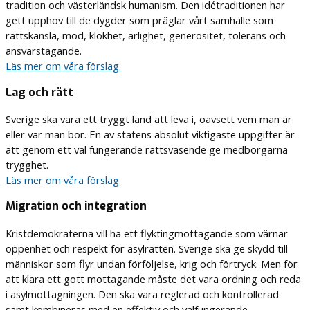
tradition och västerländsk humanism. Den idétraditionen har
gett upphov till de dygder som präglar vårt samhälle som
rättskänsla, mod, klokhet, ärlighet, generositet, tolerans och
ansvarstagande.
Läs mer om våra förslag.
Lag och rätt
Sverige ska vara ett tryggt land att leva i, oavsett vem man är
eller var man bor. En av statens absolut viktigaste uppgifter är
att genom ett väl fungerande rättsväsende ge medborgarna
trygghet.
Läs mer om våra förslag.
Migration och integration
Kristdemokraterna vill ha ett flyktingmottagande som värnar
öppenhet och respekt för asylrätten. Sverige ska ge skydd till
människor som flyr undan förföljelse, krig och förtryck. Men för
att klara ett gott mottagande måste det vara ordning och reda
i asylmottagningen. Den ska vara reglerad och kontrollerad
samt kombineras med en effektiv och välfungerande