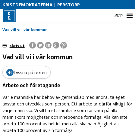
S
KRISTDEMOKRATERNA | PERSTORP
B
HEM
Vad vill vi i vår kommun
O
skriv ut
Vad vill vi i vår kommun
VAD VI STÅR FÖR!
VÅR PARTIAVDELNING
🔊
Lyssna på texten
VAD VILL VI I VÅR KOMMUN
Arbete och företagande
Varje människa har behov av gemenskap med andra, ta eget
ansvar och utvecklas som person. Ett arbete är därför viktigt för
varje människa. Vi vill ha ett samhälle som tar vara på alla
människors möjligheter och inneboende förmåga. Alla kan inte
arbeta 100 procent av heltid, men alla ska ha möjlighet att
arbeta 100 procent av sin förmåga.