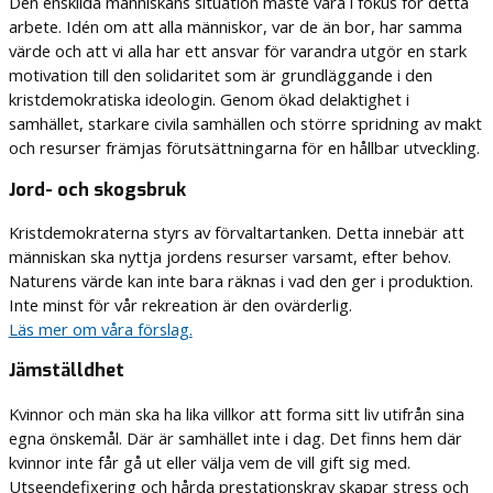
Den enskilda människans situation måste vara i fokus för detta
arbete. Idén om att alla människor, var de än bor, har samma
värde och att vi alla har ett ansvar för varandra utgör en stark
motivation till den solidaritet som är grundläggande i den
kristdemokratiska ideologin. Genom ökad delaktighet i
samhället, starkare civila samhällen och större spridning av makt
och resurser främjas förutsättningarna för en hållbar utveckling.
Jord- och skogsbruk
Kristdemokraterna styrs av förvaltartanken. Detta innebär att
människan ska nyttja jordens resurser varsamt, efter behov.
Naturens värde kan inte bara räknas i vad den ger i produktion.
Inte minst för vår rekreation är den ovärderlig.
Läs mer om våra förslag.
Jämställdhet
Kvinnor och män ska ha lika villkor att forma sitt liv utifrån sina
egna önskemål. Där är samhället inte i dag. Det finns hem där
kvinnor inte får gå ut eller välja vem de vill gift sig med.
Utseendefixering och hårda prestationskrav skapar stress och