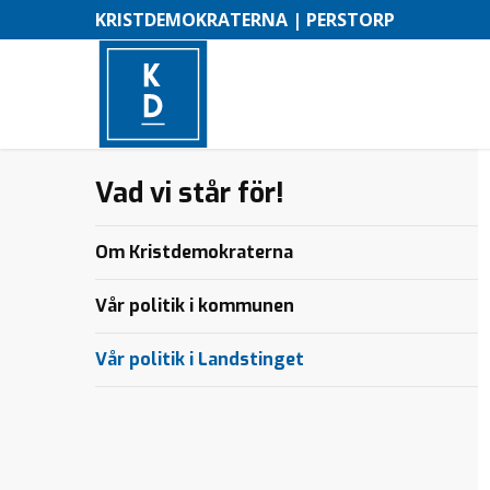
KRISTDEMOKRATERNA | PERSTORP
Vad vi står för!
–
M
Om Kristdemokraterna
e
n
Vår politik i kommunen
y
Vår politik i Landstinget