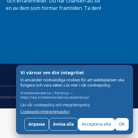
och erfarenheter. Du har chansen att bli
en av dem som formar framtiden. Ta den!
Vi värnar om din integritet
Vi använder nödvändiga cookies för att webbplatsen ska
fungera och vara säker. Läs mer i vår cookiepolicy.
Kristdemokraterna | Perstorp —
demokraterna
Om Cookies
Skapad med
av wasabiweb
https://wp.kristdemokraterna.se/perstorp/
Läs vår cookiepolicy och integritetspolicy
Cookiepolicy
Integritetspolicy
Anpassa
Avvisa alla
Acceptera alla
OK