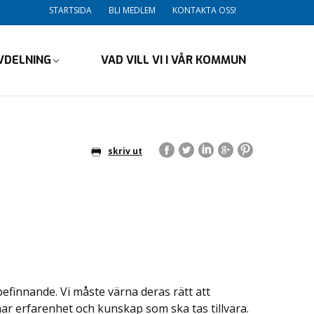
STARTSIDA
BLI MEDLEM
KONTAKTA OSS!
VDELNING
VAD VILL VI I VÅR KOMMUN
skriv ut
befinnande. Vi måste värna deras rätt att
 har erfarenhet och kunskap som ska tas tillvara.