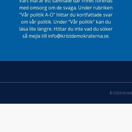
Vårt mål är ett samhälle där frihet förenas
med omsorg om de svaga. Under rubriken
"Vår politik A-Ö" hittar du kortfattade svar
om vår politik. Under "Vår politik" kan du
läsa lite längre. Hittar du inte vad du söker
så mejla till info@kristdemokraterna.se.
© 2026 Krist