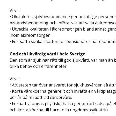
Vi vill:
• Öka äldres självbestämmande genom att ge personer ö
biståndsbedömning och införa rätt att välja äldreomsor
• Utveckla kvaliteten i äldreomsorgen bland annat gen
inom äldreomsorgen.
• Fortsätta sänka skatten för pensionärer när ekonomin 
God och likvärdig vård i hela Sverige
Den som är sjuk har rätt till god sjukvård, var man än
olika behov och erfarenheter.
Vi vill:
• Att staten tar över ansvaret för sjukhusvården så att 
• Korta vårdköerna generellt och inrätta en vårdplatsgar
per år på förbättrad cancervård.
• Förbättra ungas psykiska hälsa genom att satsa på el
och korta köerna till barn- och ungdomspsykiatrin.