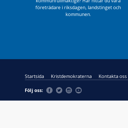
kommunfullmäktige? Här hittar du våra
företrädare i riksdagen, landstinget och
kommunen.
Startsida
Kristdemokraterna
Kontakta oss
Följ oss: