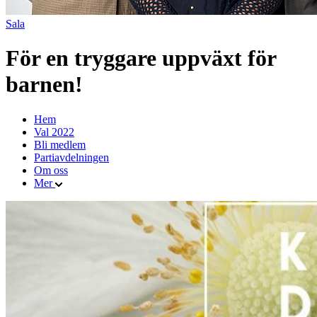
Sala
För en tryggare uppväxt för
barnen!
Hem
Val 2022
Bli medlem
Partiavdelningen
Om oss
Mer