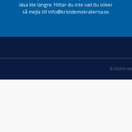
läsa lite längre. Hittar du inte vad du söker
så mejla till info@kristdemokraterna.se.
© 2026 Krist