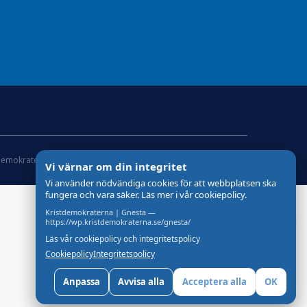
demokraterna
Om Cookies
Skapad med
av wasabiweb
Vi värnar om din integritet
Vi använder nödvändiga cookies för att webbplatsen ska
fungera och vara säker. Läs mer i vår cookiepolicy.
Kristdemokraterna | Gnesta —
🔊
Lyssna på startsidan
https://wp.kristdemokraterna.se/gnesta/
Läs vår cookiepolicy och integritetspolicy
Cookiepolicy
Integritetspolicy
Anpassa
Avvisa alla
Acceptera alla
OK