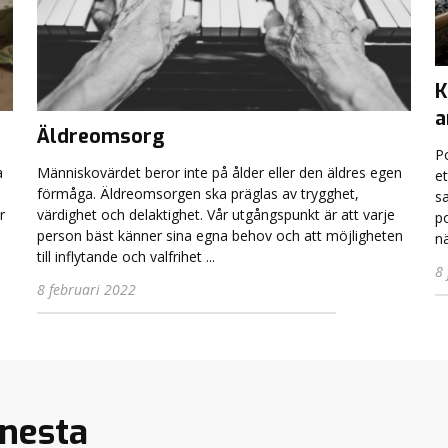
K
a
Äldreomsorg
P
a
Människovärdet beror inte på ålder eller den äldres egen
et
förmåga. Äldreomsorgen ska präglas av trygghet,
s
r
värdighet och delaktighet. Vår utgångspunkt är att varje
po
person bäst känner sina egna behov och att möjligheten
nä
till inflytande och valfrihet ...
8
8 februari 2022
Gnesta