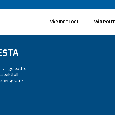
VÅR IDEOLOGI
VÅR POLI
ESTA
vill ge bättre
espektfull
rbetsgivare.