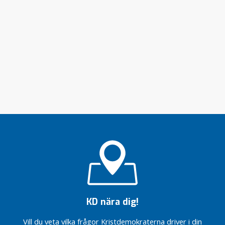
8
KD nära dig!
Vill du veta vilka frågor Kristdemokraterna driver i din