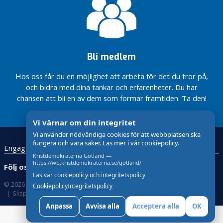
Bli medlem
Hos oss får du en möjlighet att arbeta för det du tror på,
och bidra med dina tankar och erfarenheter. Du har
chansen att bli en av dem som formar framtiden. Ta den!
Vi värnar om din integritet
Vi använder nödvändiga cookies för att webbplatsen ska
fungera och vara säker. Läs mer i vår cookiepolicy.
Engagera dig
Kontakt
Startsida
GDPR
Kristdemokraterna Gotland —
https://wp.kristdemokraterna.se/gotland/
Följ oss:
Läs vår cookiepolicy och integritetspolicy
© 2026 Kristdemokraterna
Om Cookies
Cookiepolicy
Integritetspolicy
Skapad med
av wasabiweb
Anpassa
Avvisa alla
Acceptera alla
OK