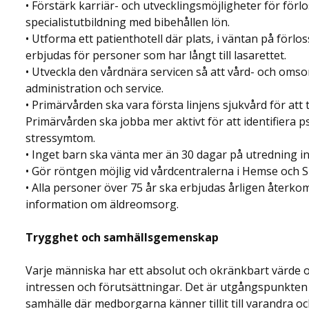
• Förstärk karriär- och utvecklingsmöjligheter för för
specialistutbildning med bibehållen lön.
• Utforma ett patienthotell där plats, i väntan på förl
erbjudas för personer som har långt till lasarettet.
• Utveckla den vårdnära servicen så att vård- och oms
administration och service.
• Primärvården ska vara första linjens sjukvård för att
Primärvården ska jobba mer aktivt för att identifiera p
stressymtom.
• Inget barn ska vänta mer än 30 dagar på utredning 
• Gör röntgen möjlig vid vårdcentralerna i Hemse och Sl
• Alla personer över 75 år ska erbjudas årligen åter
information om äldreomsorg.
Trygghet och samhällsgemenskap
Varje människa har ett absolut och okränkbart värde o
intressen och förutsättningar. Det är utgångspunkten fö
samhälle där medborgarna känner tillit till varandra och t