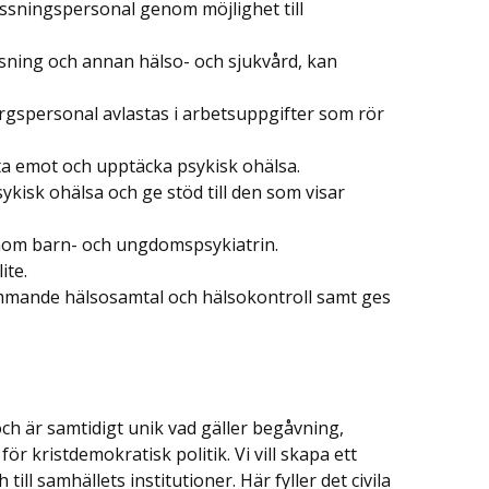
lossningspersonal genom möjlighet till
ossning och annan hälso- och sjukvård, kan
orgspersonal avlastas i arbetsuppgifter som rör
 ta emot och upptäcka psykisk ohälsa.
sykisk ohälsa och ge stöd till den som visar
inom barn- och ungdomspsykiatrin.
ite.
kommande hälsosamtal och hälsokontroll samt ges
ch är samtidigt unik vad gäller begåvning,
r kristdemokratisk politik. Vi vill skapa ett
ill samhällets institutioner. Här fyller det civila