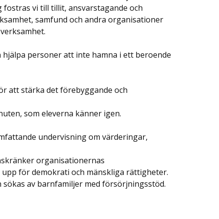
ostras vi till tillit, ansvarstagande och
verksamhet, samfund och andra organisationer
dsverksamhet.
h hjälpa personer att inte hamna i ett beroende
för att stärka det förebyggande och
 knuten, som eleverna känner igen.
omfattande undervisning om värderingar,
e inskränker organisationernas
 upp för demokrati och mänskliga rättigheter.
n sökas av barnfamiljer med försörjningsstöd.