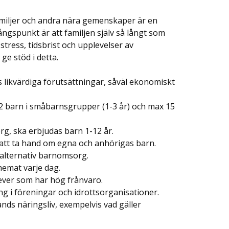
 familjer och andra nära gemenskaper är en
ångspunkt är att familjen själv så långt som
stress, tidsbrist och upplevelser av
 ge stöd i detta.
 likvärdiga förutsättningar, såväl ekonomiskt
12 barn i småbarnsgrupper (1-3 år) och max 15
rg, ska erbjudas barn 1-12 år.
att ta hand om egna och anhörigas barn.
l alternativ barnomsorg.
chemat varje dag.
lever som har hög frånvaro.
g i föreningar och idrottsorganisationer.
ds näringsliv, exempelvis vad gäller