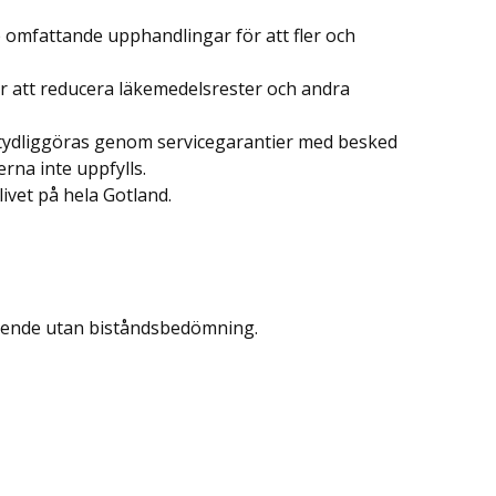
omfattande upphandlingar för att fler och
ör att reducera läkemedelsrester och andra
ka tydliggöras genom servicegarantier med besked
rna inte uppfylls.
ivet på hela Gotland.
 boende utan biståndsbedömning.