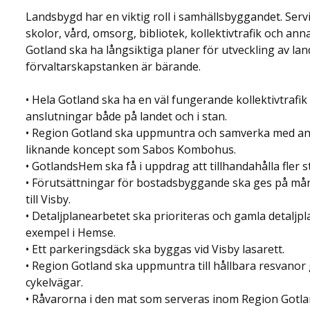
Landsbygd har en viktig roll i samhällsbyggandet. Servi
skolor, vård, omsorg, bibliotek, kollektivtrafik och an
Gotland ska ha långsiktiga planer för utveckling av lan
förvaltarskapstanken är bärande.
• Hela Gotland ska ha en väl fungerande kollektivtrafik
anslutningar både på landet och i stan.
• Region Gotland ska uppmuntra och samverka med andr
liknande koncept som Sabos Kombohus.
• GotlandsHem ska få i uppdrag att tillhandahålla fler
• Förutsättningar för bostadsbyggande ska ges på mån
till Visby.
• Detaljplanearbetet ska prioriteras och gamla detaljpl
exempel i Hemse.
• Ett parkeringsdäck ska byggas vid Visby lasarett.
• Region Gotland ska uppmuntra till hållbara resvanor g
cykelvägar.
• Råvarorna i den mat som serveras inom Region Gotla