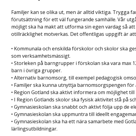
Familjer kan se olika ut, men är alltid viktiga. Trygga
förutsättning för ett väl fungerande samhälle. Vår utg
möjligt ska ha makt att utforma sin egen vardag så att 
otillräcklighet motverkas. Det offentligas uppgift är att
• Kommunala och enskilda förskolor och skolor ska ges
som verksamhetsmässigt.
• Storleken på barngrupper i förskolan ska vara max 
barn i övriga grupper.
• Alternativ barnomsorg, till exempel pedagogisk omso
• Familjer ska kunna utnyttja barnomsorgspengen för 
• Region Gotland ska aktivt informera om möjlighet til
• I Region Gotlands skolor ska fysisk aktivitet stå på s
• Gymnasieskolan ska snabbt och aktivt följa upp de e
• Gymnasieskolan ska uppmuntra till ideellt engageman
• Gymnasieskolan ska ha ett nära samarbete med Gotlan
lärlingsutbildningar.