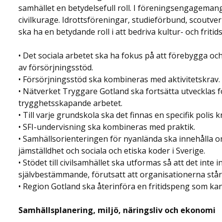
samhället en betydelsefull roll. I föreningsengagemang f
civilkurage. Idrottsföreningar, studieförbund, scout
ska ha en betydande roll i att bedriva kultur- och friti
• Det sociala arbetet ska ha fokus på att förebygga oc
av försörjningsstöd.
• Försörjningsstöd ska kombineras med aktivitetskrav.
• Nätverket Tryggare Gotland ska fortsätta utvecklas 
trygghetsskapande arbetet.
• Till varje grundskola ska det finnas en specifik polis
• SFI-undervisning ska kombineras med praktik.
• Samhällsorienteringen för nyanlända ska innehålla 
jämställdhet och sociala och etiska koder i Sverige.
• Stödet till civilsamhället ska utformas så att det int
självbestämmande, förutsatt att organisationerna står
• Region Gotland ska återinföra en fritidspeng som ka
Samhällsplanering, miljö, näringsliv och ekonomi