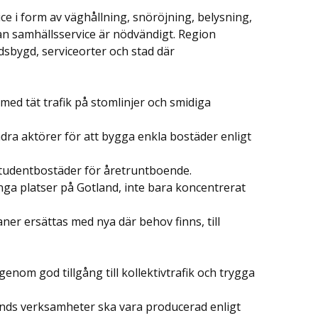
ce i form av väghållning, snöröjning, belysning,
nan samhällsservice är nödvändigt. Region
dsbygd, serviceorter och stad där
 med tät trafik på stomlinjer och smidiga
a aktörer för att bygga enkla bostäder enligt
 studentbostäder för åretruntboende.
ga platser på Gotland, inte bara koncentrerat
aner ersättas med nya där behov finns, till
enom god tillgång till kollektivtrafik och trygga
nds verksamheter ska vara producerad enligt