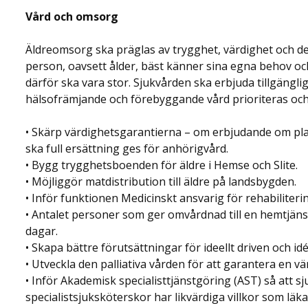
Vård och omsorg
Äldreomsorg ska präglas av trygghet, värdighet och de
person, oavsett ålder, bäst känner sina egna behov och 
därför ska vara stor. Sjukvården ska erbjuda tillgänglig
hälsofrämjande och förebyggande vård prioriteras och 
• Skärp värdighetsgarantierna – om erbjudande om pla
ska full ersättning ges för anhörigvård.
• Bygg trygghetsboenden för äldre i Hemse och Slite.
• Möjliggör matdistribution till äldre på landsbygden.
• Inför funktionen Medicinskt ansvarig för rehabilite
• Antalet personer som ger omvårdnad till en hemtjän
dagar.
• Skapa bättre förutsättningar för ideellt driven och 
• Utveckla den palliativa vården för att garantera en vär
• Inför Akademisk specialisttjänstgöring (AST) så att sj
specialistsjuksköterskor har likvärdiga villkor som l