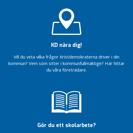
n
d
a
r
e
I
KD nära dig!
n
t
Vill du veta vilka frågor Kristdemokraterna driver i din
e
kommun? Vem som sitter i kommunfullmäktige? Här hittar
r
du våra företrädare.
p
e
l
l
a
t
i
o
Gör du ett skolarbete?
n