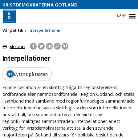
KRISTDEMOKRATERNA GOTLAND
D
HEM
S
Vår politik
Interpellationer
skriv ut
Interpellationer
VÅR POLITIK
VÅRA FÖRTROENDEVALDA
🔊
Lyssna på texten
VAL 2026
En interpellation är en skriftlig fråga till regionstyrelsens
ordförande eller nämndsordförande i Region Gotland, och ställs
i samband med samband med regionfullmäktiges sammanträde.
Interpellationen besvaras skriftligt av den som interpellationen
är ställd till, och sedan debatteras den vid ett av
regionfullmäktiges sammanträden. Interpellationer är ett
verktyg för Kristdemokraterna att ställa den styrande
majoriteten på Gotland till svars för politiska beslut och de