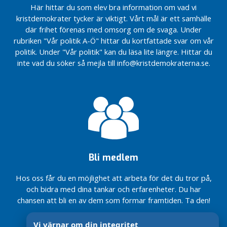
e
Här hittar du som elev bra information om vad vi
r
kristdemokrater tycker är viktigt. Vårt mål är ett samhälle
där frihet förenas med omsorg om de svaga. Under
M
rubriken "Vår politik A-Ö" hittar du kortfattade svar om vår
o
politik. Under "Vår politik" kan du läsa lite längre. Hittar du
t
inte vad du söker så mejla till info@kristdemokraterna.se.
i
o
n
e
r
Bli medlem
Hos oss får du en möjlighet att arbeta för det du tror på,
och bidra med dina tankar och erfarenheter. Du har
chansen att bli en av dem som formar framtiden. Ta den!
Vi värnar om din integritet