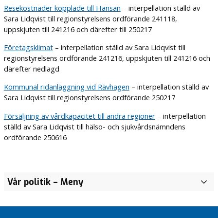
Resekostnader kopplade till Hansan
– interpellation ställd av
Sara Lidqvist till regionstyrelsens ordförande 241118,
uppskjuten till 241216 och därefter till 250217
Företagsklimat
– interpellation ställd av Sara Lidqvist till
regionstyrelsens ordförande 241216, uppskjuten till 241216 och
därefter nedlagd
Kommunal ridanläggning vid Rävhagen
– interpellation ställd av
Sara Lidqvist till regionstyrelsens ordförande 250217
Försäljning av vårdkapacitet till andra regioner
– interpellation
ställd av Sara Lidqvist till hälso- och sjukvårdsnämndens
ordförande 250616
Vår politik
– Meny
I
n
s
ä