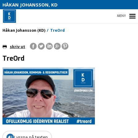
S
HÅKAN JOHANSSON, KD
HEM
Håkan Johansson (KD)
TreOrd
skriv ut
TreOrd
HEM
OM MIG
VAL 2022
KONTAKTA MIG
🔊
Lyssna på texten