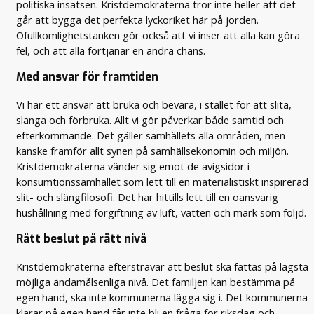
politiska insatsen. Kristdemokraterna tror inte heller att det
går att bygga det perfekta lyckoriket här på jorden.
Ofullkomlighetstanken gör också att vi inser att alla kan göra
fel, och att alla förtjänar en andra chans.
Med ansvar för framtiden
Vi har ett ansvar att bruka och bevara, i stället för att slita,
slänga och förbruka. Allt vi gör påverkar både samtid och
efterkommande. Det gäller samhällets alla områden, men
kanske framför allt synen på samhällsekonomin och miljön.
Kristdemokraterna vänder sig emot de avigsidor i
konsumtionssamhället som lett till en materialistiskt inspirerad
slit- och slängfilosofi. Det har hittills lett till en oansvarig
hushållning med förgiftning av luft, vatten och mark som följd.
Rätt beslut på rätt nivå
Kristdemokraterna eftersträvar att beslut ska fattas på lägsta
möjliga ändamålsenliga nivå. Det familjen kan bestämma på
egen hand, ska inte kommunerna lägga sig i. Det kommunerna
klarar på egen hand får inte bli en fråga för riksdag och