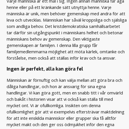
Varje människa är ett mål i sig. Ingen annan människa får äga
henne eller på ett kränkande sätt utnyttja henne. Varje
människa är unik, men behöver gemenskap med andra för att
leva och utvecklas. Människan har såväl kroppsliga och själsliga
som andliga behov. Det kristdemokratiska samhällsarbetet
tar därför sin utgångspunkt i människans helhet och betonar
människans behov av gemenskap. Den viktigaste
gemenskapen är familjen. I denna lilla grupp får
familjemedlemmarna möjlighet att möta kärlek, omtanke och
förståelse, men också att ställas inför krav och ta ansvar.
Ingen är perfekt, alla kan göra fel
Människan är förnuftig och kan välja mellan att göra bra och
dåliga handlingar, och hon är ansvarig för sina egna
handlingar. Vi kan göra gott, men en snabb titt i vår omvärld
och bakåt i historien visar att vi också kan ställa till med
mycket ont. Vi är ofullkomliga. Insikten om denna
ofullkomlighet gör att vi exempelvis eftersträvar maktdelning
för att inte enskilda människor eller grupper ska få alltför
mycket makt och den ger oss ödmjukhet inför den egna