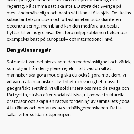
regering. På samma sätt ska inte EU styra det Sverige på
mest ändamålsenliga och bästa sätt kan sköta själv. Det kallas
subsidiaritetsprincipen och oftast innebär subsidiariteten
decentralisering, men ibland kan den medföra att beslut
flyttas till en högre nivå. De stora miljöproblemen bekämpas
exempelvis bäst på europeisk- och internationell nivå.
Den gyllene regeln
Solidaritet kan definieras som den medmänsklighet och kärlek,
som utgår från den gyllene regeln – allt vad du vill att
människor ska göra mot dig ska du också göra mot dem. Vi
vill värna alla människors liv, frihet och värdighet, oavsett
geografiskt avstånd. Vi vill solidarisera oss med de svaga och
förtryckta, sträva efter social rättvisa, utjämna strukturella
orättvisor och skapa en rättvis fördelning av samhällets goda.
Alla räknas och omfattas av samhällsgemenskapen. Detta
kallar vi för solidaritetsprincipen.