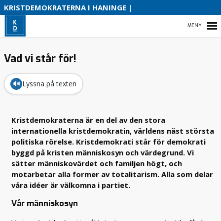
S
KRISTDEMOKRATERNA I HANINGE |
B
HEM
Vad vi står för!
O
🔊
Lyssna på texten
VAD VI STÅR FÖR!
VÅR PARTIAVDELNING
Kristdemokraterna är en del av den stora
internationella kristdemokratin, världens näst största
VÅR POLITIK FÖR HANINGE
politiska rörelse. Kristdemokrati står för demokrati
byggd på kristen människosyn och värdegrund. Vi
sätter människovärdet och familjen högt, och
motarbetar alla former av totalitarism. Alla som delar
våra idéer är välkomna i partiet.
Vår människosyn