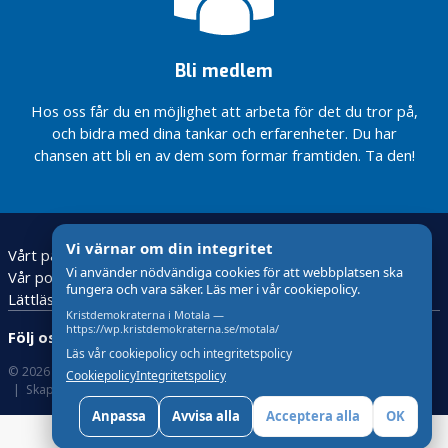
Lagerqvist
Didrik
Dyhlén
Bli medlem
Dötlmaier
Klas
Hos oss får du en möjlighet att arbeta för det du tror på,
Sjögren
och bidra med dina tankar och erfarenheter. Du har
chansen att bli en av dem som formar framtiden. Ta den!
Vi värnar om din integritet
Vårt parti
Förtroendevalda 2022-2026
Vi använder nödvändiga cookies för att webbplatsen ska
Vår politik
Kontakta oss
fungera och vara säker. Läs mer i vår cookiepolicy.
Lättläst om vår politik
Historia
Kristdemokraterna i Motala —
https://wp.kristdemokraterna.se/motala/
Följ oss:
Läs vår cookiepolicy och integritetspolicy
© 2026 Kristdemokraterna
Om Cookies och GDPR !
Cookiepolicy
Integritetspolicy
Skapad med
av wasabiweb
Anpassa
Avvisa alla
Acceptera alla
OK