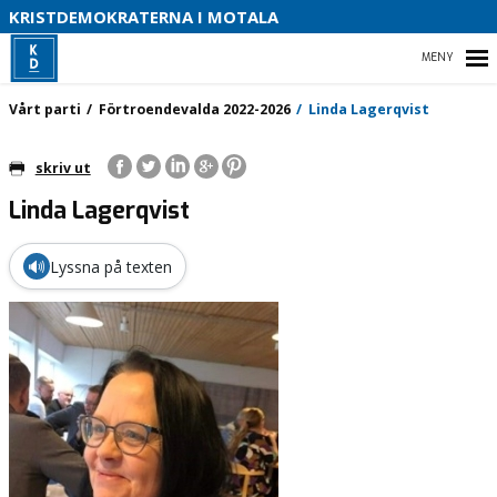
S
KRISTDEMOKRATERNA I MOTALA
HEM
B
Vårt parti
Förtroendevalda 2022-2026
Linda Lagerqvist
skriv ut
Linda Lagerqvist
VÅRT PARTI
FÖRTROENDEVALDA 2022-2026
🔊
Lyssna på texten
VÅR POLITIK
KONTAKTA OSS