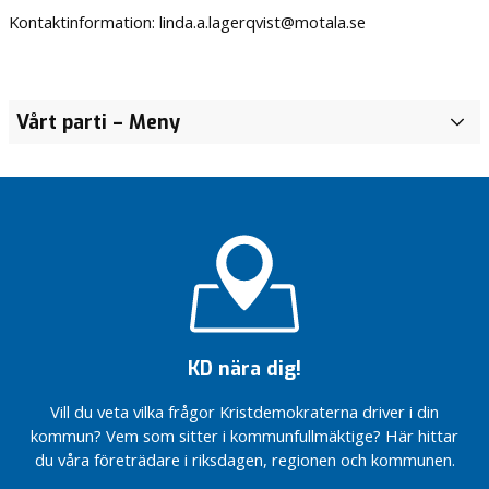
Kontaktinformation: linda.a.lagerqvist@motala.se
Vårt parti
– Meny
F
ö
r
t
r
o
e
n
d
e
v
KD nära dig!
a
l
Vill du veta vilka frågor Kristdemokraterna driver i din
d
kommun? Vem som sitter i kommunfullmäktige? Här hittar
a
du våra företrädare i riksdagen, regionen och kommunen.
2