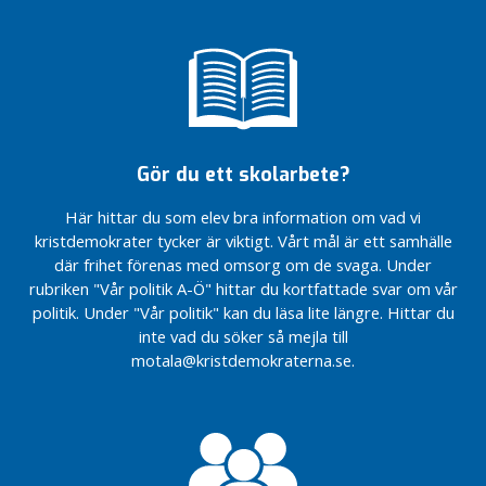
0
2
2
-
2
0
2
Gör du ett skolarbete?
6
Här hittar du som elev bra information om vad vi
Erik
kristdemokrater tycker är viktigt. Vårt mål är ett samhälle
Forslund
där frihet förenas med omsorg om de svaga. Under
IngaLill
rubriken "Vår politik A-Ö" hittar du kortfattade svar om vår
Johansson
politik. Under "Vår politik" kan du läsa lite längre. Hittar du
Fredrik
inte vad du söker så mejla till
Topplund
motala@kristdemokraterna.se.
Hanna
Nordqvist
Karin
Olsson
Linda