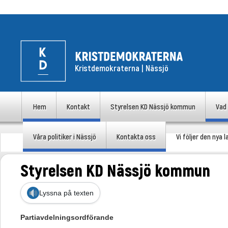
Kristdemokraterna | Nässjö
uvudmeny
Hem
Kontakt
Styrelsen KD Nässjö kommun
Vad 
Hoppa till huvudinnehåll
Hoppa till sekundärt innehåll
Våra politiker i Nässjö
Kontakta oss
Vi följer den nya
Styrelsen KD Nässjö kommun
Lyssna på texten
Partiavdelningsordförande