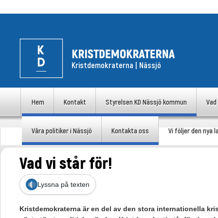
Kristdemokraterna | Nässjö
uvudmeny
Hem
Kontakt
Styrelsen KD Nässjö kommun
Vad 
Hoppa till huvudinnehåll
Hoppa till sekundärt innehåll
Våra politiker i Nässjö
Kontakta oss
Vi följer den nya
Vad vi står för!
Lyssna på texten
Kristdemokraterna är en del av den stora internationella kr