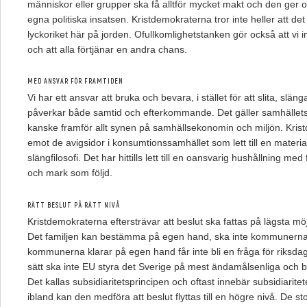
människor eller grupper ska få alltför mycket makt och den ger 
egna politiska insatsen. Kristdemokraterna tror inte heller att de
lyckoriket här på jorden. Ofullkomlighetstanken gör också att vi in
och att alla förtjänar en andra chans.
MED ANSVAR FÖR FRAMTIDEN
Vi har ett ansvar att bruka och bevara, i stället för att slita, släng
påverkar både samtid och efterkommande. Det gäller samhället
kanske framför allt synen på samhällsekonomin och miljön. Kris
emot de avigsidor i konsumtionssamhället som lett till en materiali
slängfilosofi. Det har hittills lett till en oansvarig hushållning med 
och mark som följd.
RÄTT BESLUT PÅ RÄTT NIVÅ
Kristdemokraterna eftersträvar att beslut ska fattas på lägsta mö
Det familjen kan bestämma på egen hand, ska inte kommunerna l
kommunerna klarar på egen hand får inte bli en fråga för riksd
sätt ska inte EU styra det Sverige på mest ändamålsenliga och bä
Det kallas subsidiaritetsprincipen och oftast innebär subsidiarite
ibland kan den medföra att beslut flyttas till en högre nivå. De s