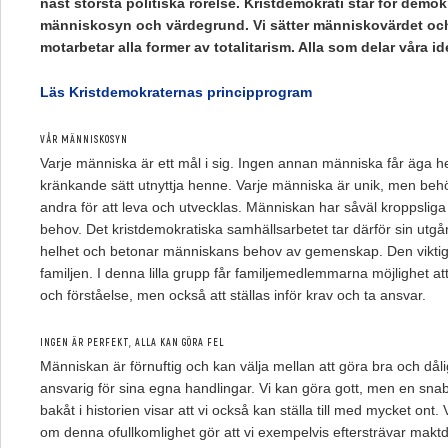
näst största politiska rörelse. Kristdemokrati står för demo
människosyn och värdegrund. Vi sätter människovärdet och
motarbetar alla former av totalitarism. Alla som delar våra id
Läs Kristdemokraternas principprogram
VÅR MÄNNISKOSYN
Varje människa är ett mål i sig. Ingen annan människa får äga he
kränkande sätt utnyttja henne. Varje människa är unik, men b
andra för att leva och utvecklas. Människan har såväl kroppsliga
behov. Det kristdemokratiska samhällsarbetet tar därför sin utg
helhet och betonar människans behov av gemenskap. Den vikt
familjen. I denna lilla grupp får familjemedlemmarna möjlighet a
och förståelse, men också att ställas inför krav och ta ansvar.
INGEN ÄR PERFEKT, ALLA KAN GÖRA FEL
Människan är förnuftig och kan välja mellan att göra bra och dål
ansvarig för sina egna handlingar. Vi kan göra gott, men en snabb
bakåt i historien visar att vi också kan ställa till med mycket ont. 
om denna ofullkomlighet gör att vi exempelvis eftersträvar maktde