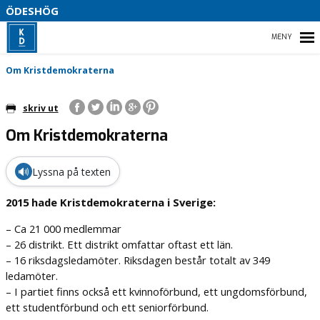
S
ÖDESHÖG
B
HEM
Om Kristdemokraterna
skriv ut
Om Kristdemokraterna
VÅR POLITIK
OM OSS
🔊
Lyssna på texten
VALET 2026
2015 hade Kristdemokraterna i Sverige:
– Ca 21 000 medlemmar
– 26 distrikt. Ett distrikt omfattar oftast ett län.
– 16 riksdagsledamöter. Riksdagen består totalt av 349
ledamöter.
– I partiet finns också ett kvinnoförbund, ett ungdomsförbund,
ett studentförbund och ett seniorförbund.