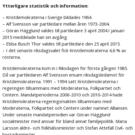
Ytterligare statistik och information:
– Kristdemokraterna i Sverige bildades 1964.
– Alf Svensson var partiledare mellan åren 1973-2004.
– Göran Hägglund valdes till partiledare 3 april 2004.I januari
2015 meddelade han sin avgång.
– Ebba Busch Thor valdes till partiledare den 25 april 2015.
– I det senaste riksdagsvalet fick Kristdemokraterna 4,6 % av
rösterna.
Kristdemokraterna kom in i Riksdagen för första gången 1985.
Då var partiledaren Alf Svensson ensam riksdagsledamot för
Kristdemokraterna. 1991 – 1994 satt Kristdemokraterna i
regeringen tillsammans med Moderaterna, Folkpartiet och
Centern. Mandatperioderna 2006-2010 och 2010-2014 hade
Kristdemokraterna regeringsmakten tillsammans med
Moderaterna, Folkpartiet och Centern under namnet Alliansen.
Under senaste mandatperiodien var Göran Hägglund
socialminister med ansvar för bland annat familjepolitik. Maria
Larsson äldre- och folkhälsominister och Stefan Attefall Civil- och
bostadsminister.