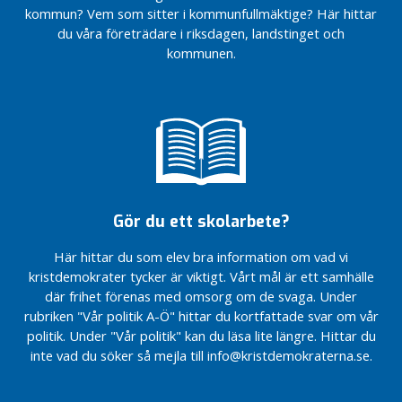
n
kommun? Vem som sitter i kommunfullmäktige? Här hittar
l
du våra företrädare i riksdagen, landstinget och
ä
kommunen.
g
g
N
y
h
e
t
Gör du ett skolarbete?
e
r
Här hittar du som elev bra information om vad vi
O
kristdemokrater tycker är viktigt. Vårt mål är ett samhälle
k
där frihet förenas med omsorg om de svaga. Under
a
rubriken "Vår politik A-Ö" hittar du kortfattade svar om vår
t
politik. Under "Vår politik" kan du läsa lite längre. Hittar du
e
inte vad du söker så mejla till info@kristdemokraterna.se.
g
o