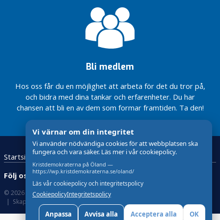
r
i
s
e
r
a
Bli medlem
d
e
Hos oss får du en möjlighet att arbeta för det du tror på,
och bidra med dina tankar och erfarenheter. Du har
V
chansen att bli en av dem som formar framtiden. Ta den!
å
r
Vi värnar om din integritet
p
o
Vi använder nödvändiga cookies för att webbplatsen ska
fungera och vara säker. Läs mer i vår cookiepolicy.
l
Startsida
Kristdemokraterna
Kontakta oss
i
Kristdemokraterna på Öland —
https://wp.kristdemokraterna.se/oland/
Följ oss:
t
Läs vår cookiepolicy och integritetspolicy
i
© 2026 Kristdemokraterna
Om Cookies
Cookiepolicy
Integritetspolicy
k
Skapad med
av wasabiweb
Anpassa
Avvisa alla
Acceptera alla
OK